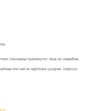
аља.
тини становања преминулог лица на следећим
ишћења или његов најближи сродник, подноси