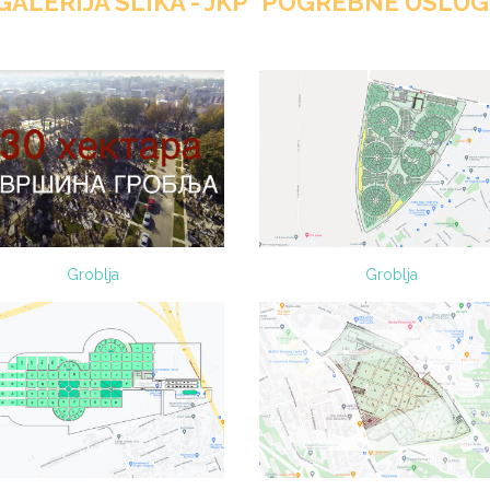
GALERIJA SLIKA - JKP "POGREBNE USLUG
Groblja
Groblja