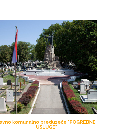
avno komunalno preduzeće "POGREBNE
USLUGE"