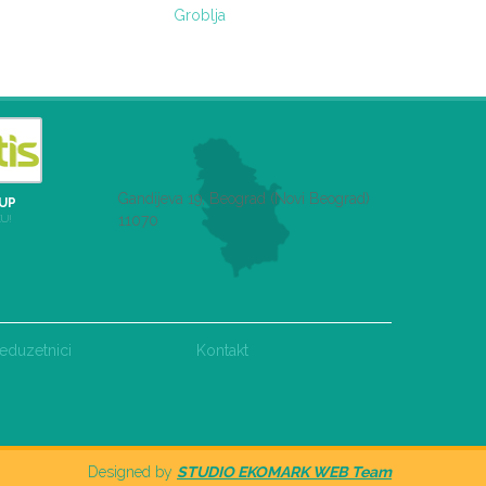
Groblja
Gandijeva 19, Beograd (Novi Beograd)
UP
11070
KU!
eduzetnici
Kontakt
Designed by
STUDIO EKOMARK WEB Team