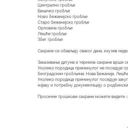
Централно гробље
Бањичко гробље
Ново бежанијско гробље
Старо бежанијско гробље
Орловача гробље
Лешће гробље
Збег гробље
Сахране се обављају сваког дана, изузев неде
Заказивање датума и термина сахране врши се
Уколико породица преминулог не поседује г
београдским гробљима: Нова Бежанија, Лешће
Уколико породица преминулог поседује заку
изјаву и потребну документацију о родбински
Просечне трошкове сахране можете видети