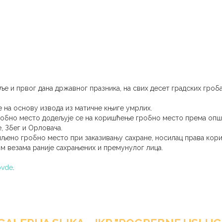
ље и првог дана државног празника, на свих десет градских гроб
 на основу извода из матичне књиге умрлих.
робно место додељује се на коришћење гробно место према опш
, Збег и Орловача.
пљено гробно место при заказивању сахране, носилац права кор
м везама раније сахрањених и премунулог лица.
ovde
.