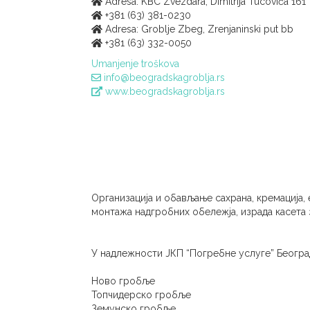
Adresa: KBC Zvezdara, Dimitrija Tucovića 161
+381 (63) 381-0230
Adresa: Groblje Zbeg, Zrenjaninski put bb
+381 (63) 332-0050
Umanjenje troškova
info@beogradskagroblja.rs
www.beogradskagroblja.rs
Организација и обављање сахрана, кремација, 
монтажа надгробних обележја, израда касета 
У надлежности ЈКП “Погребне услуге” Београд
Ново гробље
Топчидерско гробље
Земунско гробље