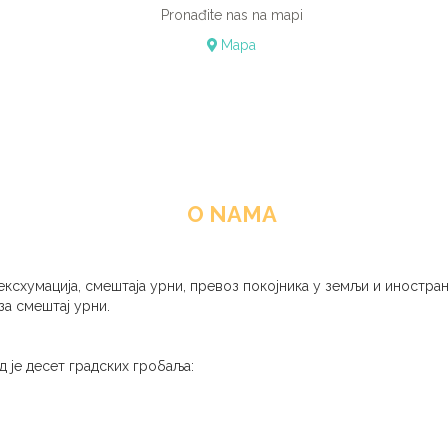
Pronađite nas na mapi
Mapa
O NAMA
ексхумација, смештаја урни, превоз покојника у земљи и иностран
за смештај урни.
 је десет градских гробаља: