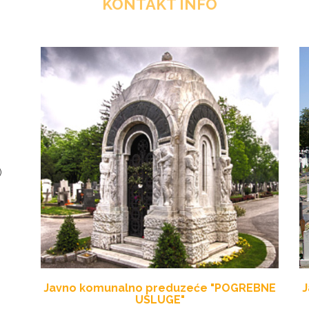
KONTAKT INFO
)
Javno komunalno preduzeće "POGREBNE
J
USLUGE"