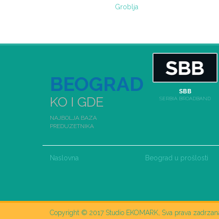
Groblja
BEOGRAD
SBB
KO I GDE
SERBIA BROADBAND
NAJBOLJA BAZA
PREDUZETNIKA
Naslovna
Beograd u prošlosti
Copyright © 2017 Studio EKOMARK, Sva prava zadrzan