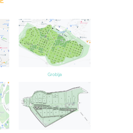
E"
Groblja