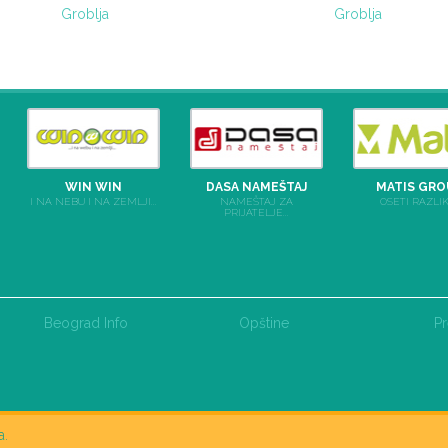
Groblja
Groblja
WIN WIN
DASA NAMEŠTAJ
MATIS GRO
I NA NEBU I NA ZEMLJI...
NAMEŠTAJ ZA
OSETI RAZLI
PRIJATELJE...
Beograd Info
Opštine
Pr
a.