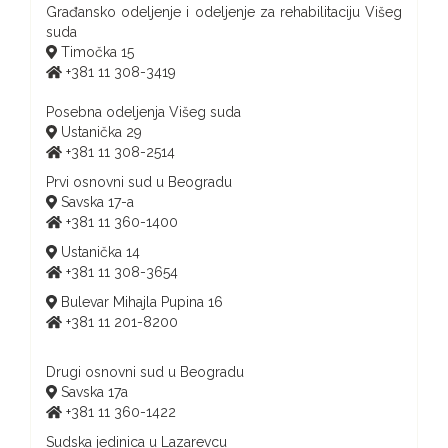
Građansko odeljenje i odeljenje za rehabilitaciju Višeg
suda
Timočka 15
+381 11 308-3419
Posebna odeljenja Višeg suda
Ustanička 29
+381 11 308-2514
Prvi osnovni sud u Beogradu
Savska 17-a
+381 11 360-1400
Ustanička 14
+381 11 308-3654
Bulevar Mihajla Pupina 16
+381 11 201-8200
Drugi osnovni sud u Beogradu
Savska 17a
+381 11 360-1422
Sudska jedinica u Lazarevcu