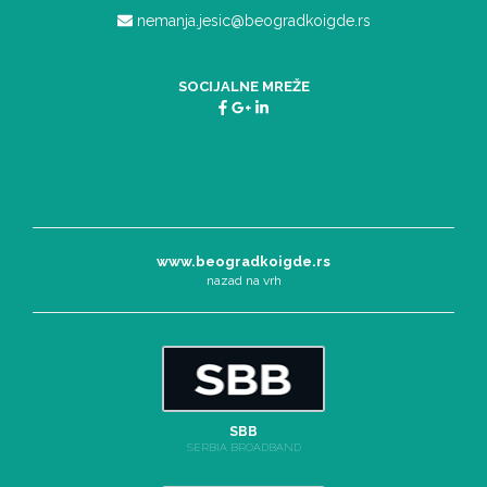
nemanja.jesic@beogradkoigde.rs
SOCIJALNE MREŽE
www.beogradkoigde.rs
nazad na vrh
SBB
SERBIA BROADBAND