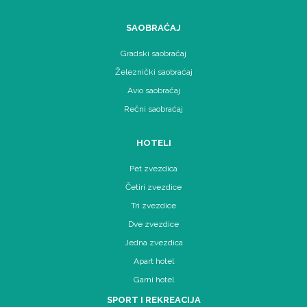
SAOBRAĆAJ
Gradski saobraćaj
Železnički saobraćaj
Avio saobraćaj
Rečni saobraćaj
HOTELI
Pet zvezdica
Četiri zvezdice
Tri zvezdice
Dve zvezdice
Jedna zvezdica
Apart hotel
Garni hotel
SPORT I REKREACIJA