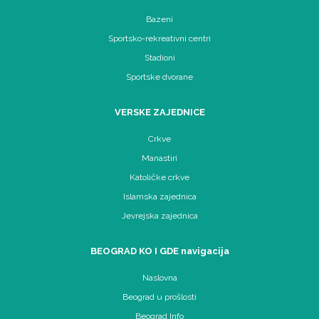
Bazeni
Sportsko-rekreativni centri
Stadioni
Sportske dvorane
VERSKE ZAJEDNICE
Crkve
Manastiri
Katoličke crkve
Islamska zajednica
Jevrejska zajednica
BEOGRAD KO I GDE navigacija
Naslovna
Beograd u prošlosti
Beograd Info