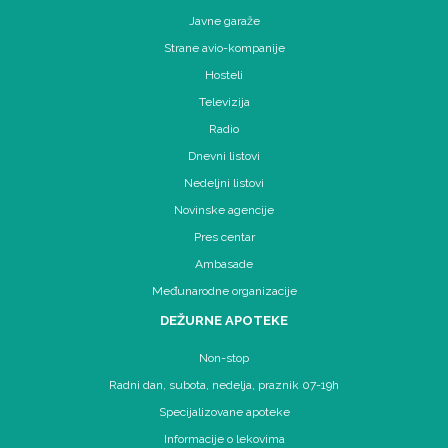
Javne garaže
Strane avio-kompanije
Hosteli
Televizija
Radio
Dnevni listovi
Nedeljni listovi
Novinske agencije
Pres centar
Ambasade
Međunarodne organizacije
DEŽURNE APOTEKE
Non-stop
Radni dan, subota, nedelja, praznik 07-19h
Specijalizovane apoteke
Informacije o lekovima