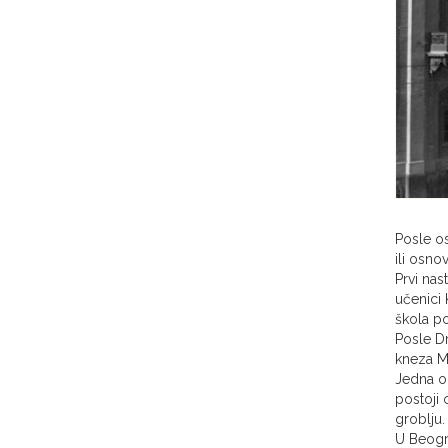
Posle o
ili osno
Prvi nas
učenici 
škola po
Posle Dr
kneza Mi
Jedna od
postoji
groblju.
U Beogra