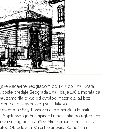
ijske vladavine Beogradom od 1717. do 1739. Stara
na posle predaje Beograda 1739. da je 1763. morala da
5. zamenila crkva od čvrstog materijala, ali bez
 doneto je iz sremskog sela Jakova.
 novembra 1845. Posvećena je arhanđelu Mihailu,
. Projektovao je Austrijanac Franc Janke po ugledu na
kvu su sagradili pančevački i zemunski majstori. U
teja Obradovića, Vuka titefanovića Karadžića i