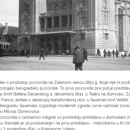
uke o podizanju pozorišta na Zelenom vencu 1852.g. (koje nije ni po
ostojalo beogradsko pozorište. To prvo pozorište prvi put je predstav
a Smrt Stefana Dečanskog 4. decembra 1841. u Teatru na đumruku. Zg
 Franca Jankea u današnjoj Karađorđevoj ulici, u Savamali kod Velikih
eogradu, Savamale, izgradnje modernih zgrada i prve carinske zone, 
vu Miloša Obrenovića.
ozorišta u carinarnici odigrali su poslednju predstavu u đumrukani 
u, trenutak je za podsećanje i na prvu predstavu - melodramu u tri čina
u 7. novembra 1841. u Knjaževom zdanju.