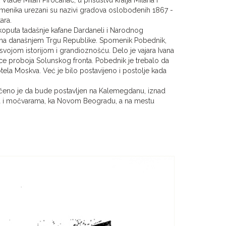
 spomenika urezani su nazivi gradova oslobođenih 1867 -
ara.
koputa tadašnje kafane Dardaneli i Narodnog
ne na današnjem Trgu Republike. Spomenik Pobednik,
ojom istorijom i grandioznošću. Delo je vajara Ivana
e proboja Solunskog fronta. Pobednik je trebalo da
la Moskva. Već je bilo postavijeno i postolje kada
učeno je da bude postavljen na Kalemegdanu, iznad
ma i močvarama, ka Novom Beogradu, a na mestu