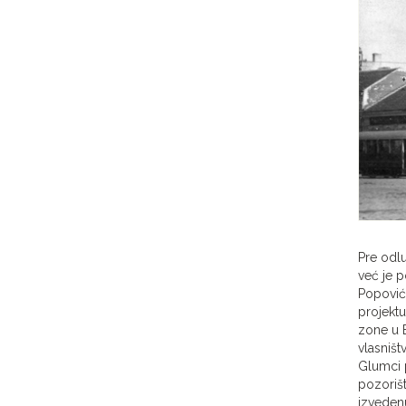
Pre odl
već je p
Popović
projektu
zone u B
vlasništ
Glumci p
pozorišt
izveden