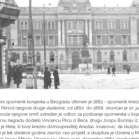
edini spomenik konjanika u Beogradu otkriven je 1882 - spomenik knezu
 Period njegove druge vladavine, od 1860. do 1868, okončan je 10. jun
osle njegove smrti određen je odbor za podizanje spomenika u kojem 
rvu nagradu dodelili Vinćencu Pilcu iz Beča, drugu Josipu Bočiniju iz 
je htela, ili bivši knežev domoupravitelj Anastas Jovanović, da skulpt
ci je tek sledeće godine završio ceo projekt, a skulptura je izlivena u 
 knezu Mihailu Obrenoviću otkrio je 19. decembra 1882. predsednik Vl