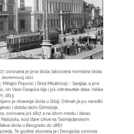
 osnovana je prva škola, takozvana normalna škola
 Jevremovoj ulici.
 Mihajlo Popović i Sima Milutinovjć - Sarajlija, a prvi
, sin Vase Čarapića llija i još četrdesetak đaka. Velika
m, 1813.
eno je otvaranje škola u Srbiji. Odmah je po naredbi
jevac i dobila naziv Gimnazija.
etra, osnovana još 1817, a na istom mestu i danas
 Palilulsku, kod stare crkve na Tašmajdanskom
 takva škola u Beogradu do 1887.
razreda. Te godine otvorena je i Devojačka osnovna