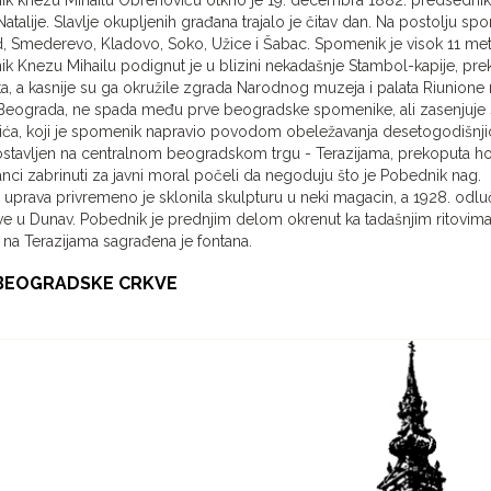
 Natalije. Slavlje okupljenih građana trajalo je čitav dan. Na postolju
, Smederevo, Kladovo, Soko, Užice i Šabac. Spomenik je visok 11 met
 Knezu Mihailu podignut je u blizini nekadašnje Stambol-kapije, pre
ta, a kasnije su ga okružile zgrada Narodnog muzeja i palata Riunio
Beograda, ne spada među prve beogradske spomenike, ali zasenjuje sv
ića, koji je spomenik napravio povodom obeležavanja desetogodišnjic
tavljen na centralnom beogradskom trgu - Terazijama, prekoputa hote
anci zabrinuti za javni moral počeli da negoduju što je Pobednik nag.
uprava privremeno je sklonila skulpturu u neki magacin, a 1928. odl
ve u Dunav. Pobednik je prednjim delom okrenut ka tadašnjim ritovi
 na Terazijama sagrađena je fontana.
BEOGRADSKE CRKVE