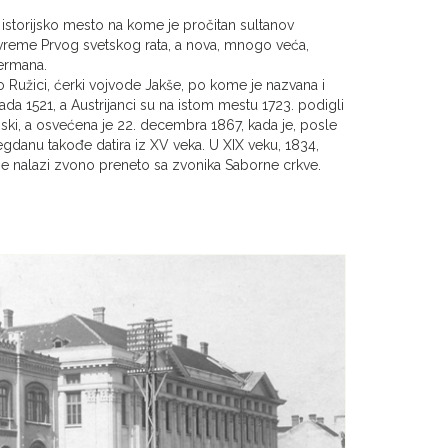
istorijsko mesto na kome je pročitan sultanov
za vreme Prvog svetskog rata, a nova, mnogo veća,
Germana.
 Ružici, ćerki vojvode Jakše, po kome je nazvana i
ada 1521, a Austrijanci su na istom mestu 1723. podigli
ki, a osvećena je 22. decembra 1867, kada je, posle
megdanu takođe datira iz XV veka. U XIX veku, 1834,
se nalazi zvono preneto sa zvonika Saborne crkve.