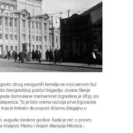
dignuto zbog nesigurnih temelja na močvarnom tlu)
ilo beogradskoj publici tragediju Jovana Sterije
rada đumrukane (carinarnice) izgrađena je 1835. po
 stepenica. To je bilo vreme razvoja prve trgovačke
koja je trebalo da popuni državnu blagajnu u
20. avgusta sledeće godine. Kada je reč o prvom
 Kraljević Marko i Arapin Atanasija Nikolića -