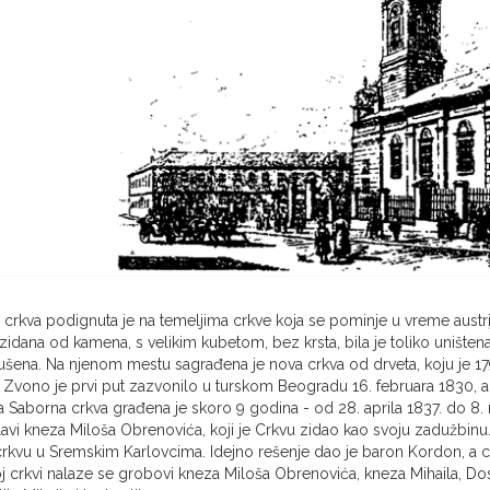
crkva podignuta je na temeljima crkve koja se pominje u vreme austr
zidana od kamena, s velikim kubetom, bez krsta, bila je toliko unište
šena. Na njenom mestu sagrađena je nova crkva od drveta, koju je 179
 Zvono je prvi put zazvonilo u turskom Beogradu 16. februara 1830, a
 Saborna crkva građena je skoro 9 godina - od 28. aprila 1837. do 8.
lavi kneza Miloša Obrenovića, koji je Crkvu zidao kao svoju zadužbinu
rkvu u Sremskim Karlovcima. Idejno rešenje dao je baron Kordon, a cr
 crkvi nalaze se grobovi kneza Miloša Obrenovića, kneza Mihaila, Dosi