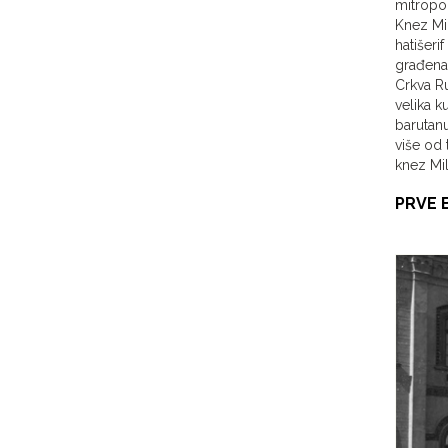
mitropoli
Knez Mil
hatišeri
građena 
Crkva Ru
velika k
barutanu
više od 
knez Mil
PRVE 