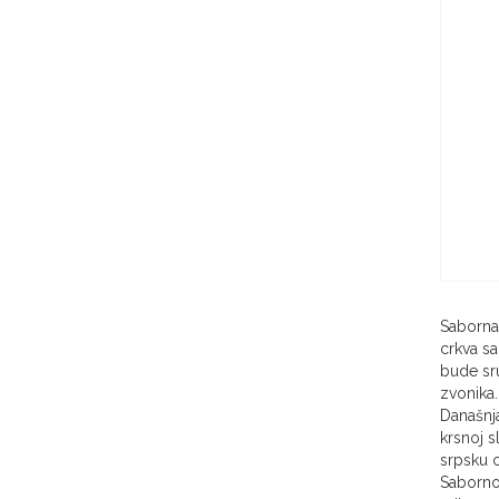
Saborna 
crkva sa
bude sru
zvonika.
Današnja
krsnoj s
srpsku c
Sabornoj