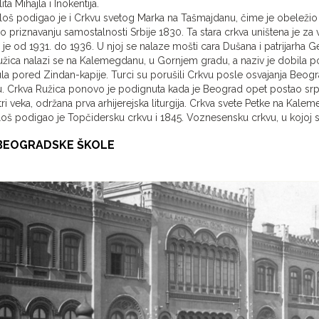
ta Mihajla i Inokentija.
oš podigao je i Crkvu svetog Marka na Tašmajdanu, čime je obeležio 
f o priznavanju samostalnosti Srbije 1830. Ta stara crkva uništena je 
je od 1931. do 1936. U njoj se nalaze mošti cara Dušana i patrijarha 
žica nalazi se na Kalemegdanu, u Gornjem gradu, a naziv je dobila po
ula pored Zindan-kapije. Turci su porušili Crkvu posle osvajanja Beogr
. Crkva Ružica ponovo je podignuta kada je Beograd opet postao srps
tri veka, održana prva arhijerejska liturgija. Crkva svete Petke na Kale
oš podigao je Topčidersku crkvu i 1845. Voznesensku crkvu, u kojoj 
BEOGRADSKE ŠKOLE