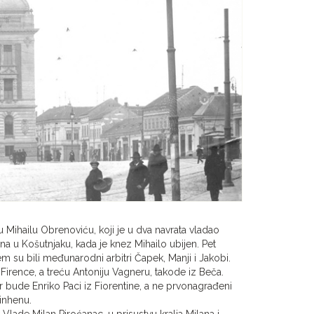
 Mihailu Obrenoviću, koji je u dva navrata vladao
a u Košutnjaku, kada je knez Mihailo ubijen. Pet
su bili međunarodni arbitri Čapek, Manji i Jakobi.
Firence, a treću Antoniju Vagneru, takode iz Beča.
or bude Enriko Paci iz Fiorentine, a ne prvonagrađeni
Minhenu.
ade Milan Piroćanac, u prisustvu kralja Milana i