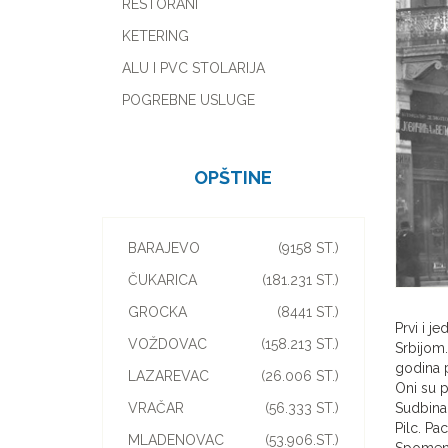
RESTORANI
KETERING
ALU I PVC STOLARIJA
POGREBNE USLUGE
OPŠTINE
BARAJEVO
(9158 ST.)
ČUKARICA
(181.231 ST.)
GROCKA
(8441 ST.)
Prvi i j
VOŽDOVAC
(158.213 ST.)
Srbijom.
godina p
LAZAREVAC
(26.006 ST.)
Oni su p
Sudbina 
VRAČAR
(56.333 ST.)
Pilc. Pa
MLADENOVAC
(53.906.ST.)
Spomenik