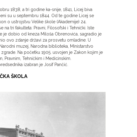
bru 1838, a tri godine ka-snije, 1841, Licej biva
eni su u septembru 1844. Od te godine Licej se
on o ustrojstvu Velike škole (Akademije) 24.
a tri fakulteta: Pravni, Filosofski i Tehnički. Iste
e je dobio od kneza Miloša Obrenovića, sagradio je
nio ovo zdanje državi za prosvetu omladine. U
im Narodni muzej, Narodna biblioteka, Ministarstvo
u zgrade. Na početku 1905. usvojen je Zakon kojim je
im, Pravnim, Tehničkim i Medicinskim.
edsednika izabran je Josif Pančić.
IČKA ŠKOLA