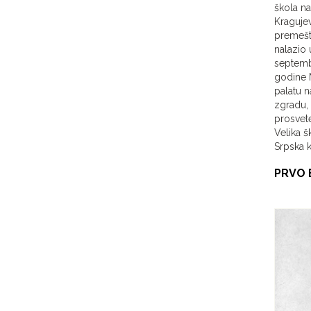
škola na
Kragujev
premešte
nalazio 
septembr
godine M
palatu n
zgradu, 
prosvete
Velika š
Srpska k
PRVO 