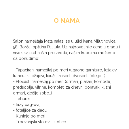
O NAMA
Salon nameštaja Mata nalazi se u ulici Ivana Milutinovica
58, Borča, opština Palilula. Uz najpovoljnije cene u gradu i
visok kvalitet naših proizvoda, našim kupcima možemo
da ponudimo:
- Tapacirani nameštaj po meri (ugaone garniture, ležajevi,
francuski ležajevi, kauči, trosedi, dvosedi, fotelje… )
- Pločasti nameštaj po meri (ormari, plakari, komode,
predsoblja, vitrine, kompleti za dnevni boravak, klizni
ormari, dečije sobe…)
- Taburei,
- lazy bag-ovi,
- foteljice za decu
- Kuhinje po meri
- Trpezarijski stolovi i stolice