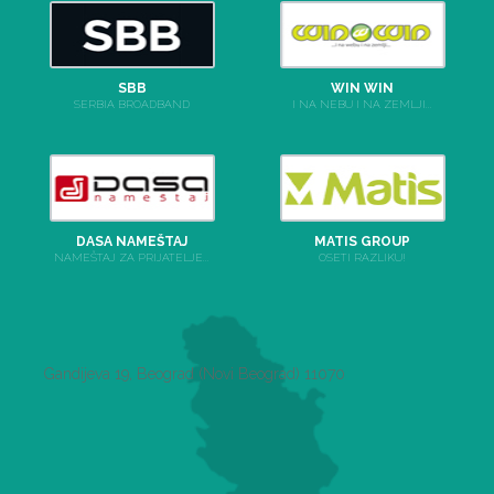
SBB
WIN WIN
SERBIA BROADBAND
I NA NEBU I NA ZEMLJI...
DASA NAMEŠTAJ
MATIS GROUP
NAMEŠTAJ ZA PRIJATELJE...
OSETI RAZLIKU!
Gandijeva 19, Beograd (Novi Beograd) 11070