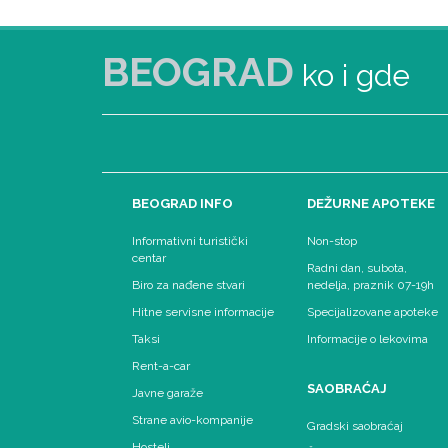
BEOGRAD
ko i gde
BEOGRAD INFO
DEŽURNE APOTEKE
Informativni turistički
Non-stop
centar
Radni dan, subota,
Biro za nađene stvari
nedelja, praznik 07-19h
Hitne servisne informacije
Specijalizovane apoteke
Taksi
Informacije o lekovima
Rent-a-car
SAOBRAĆAJ
Javne garaže
Strane avio-kompanije
Gradski saobraćaj
Hosteli