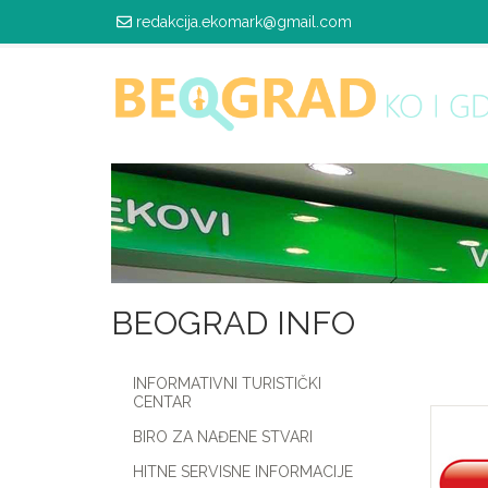
redakcija.ekomark@gmail.com
BEOGRAD INFO
INFORMATIVNI TURISTIČKI
CENTAR
BIRO ZA NAĐENE STVARI
HITNE SERVISNE INFORMACIJE