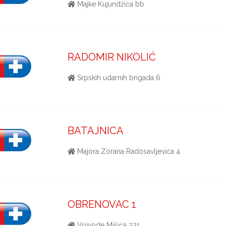
Majke Kujundžića bb
RADOMIR NIKOLIĆ
Srpskih udarnih brigada 6
BATAJNICA
Majora Zorana Radosavljevića 4
OBRENOVAC 1
Vojvode Mišića 231