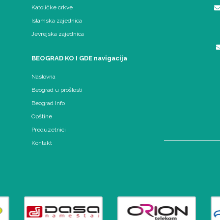
Katoličke crkve
Islamska zajednica
Jevrejska zajednica
BEOGRAD KO I GDE navigacija
Naslovna
Beograd u prošlosti
Beograd Info
Opštine
Preduzetnici
Kontakt