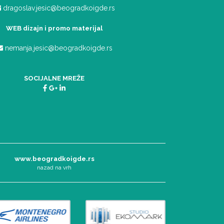
dragoslav.jesic@beogradkoigde.rs
WEB dizajn i promo materijal
nemanja.jesic@beogradkoigde.rs
SOCIJALNE MREŽE
www.beogradkoigde.rs
nazad na vrh