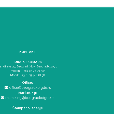
KONTAKT
Studio EKOMARK
andijeva 19, Beograd (Novi Beograd) 11070
Mobilni: +381 63 73 73 595
Mobilni: +381 69 444 18 58
Office:
office@beogradkoigde.rs
Marketing:
marketing@beogradkoigde.rs
Štampano izdanje