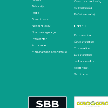
Železnički saobraćaj
Televizija
Avio saobraćaj
Radio
Rečni saobraćaj
Dnevni listovi
Nedeljni listovi
HOTELI
Novinske agencije
Pet zvezdica
Pres centar
Četiri zvezdice
Ambasade
Tri zvezdice
Međunarodne organizacije
Dve zvezdice
Jedna zvezdica
Apart hotel
Garni hotel