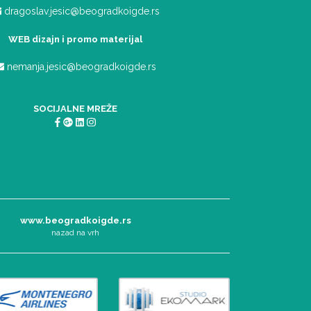
dragoslav.jesic@beogradkoigde.rs
WEB dizajn i promo materijal
nemanja.jesic@beogradkoigde.rs
SOCIJALNE MREŽE
www.beogradkoigde.rs
nazad na vrh