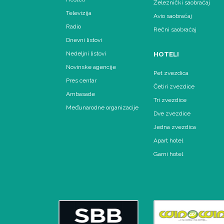
Železnički saobraćaj
Televizija
Avio saobraćaj
Radio
Rečni saobraćaj
Dnevni listovi
Nedeljni listovi
HOTELI
Novinske agencije
Pet zvezdica
Pres centar
Četiri zvezdice
Ambasade
Tri zvezdice
Međunarodne organizacije
Dve zvezdice
Jedna zvezdica
Apart hotel
Garni hotel