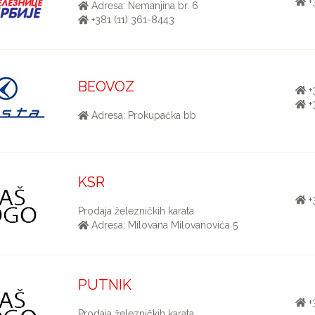
+
Adresa: Nemanjina br. 6
+381 (11) 361-8443
BEOVOZ
+
+
Adresa: Prokupačka bb
KSR
+
Prodaja železničkih karata
Adresa: Milovana Milovanovića 5
PUTNIK
+
Prodaja železničkih karata