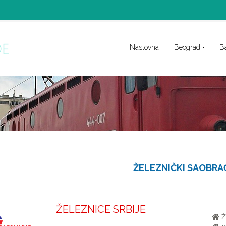
Naslovna
Beograd
B
ŽELEZNIČKI SAOBRA
ŽELEZNICE SRBIJE
Že