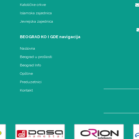
Katoličke crkve
Islamska zajednica
Jevrejska zajednica
BEOGRAD KO I GDE navigacija
Naslovna
Beograd u prošlosti
Beograd Info
Opštine
Preduzetnici
Kontakt