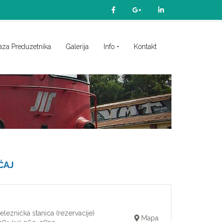
aza Preduzetnika
Galerija
Info
Kontakt
ĆAJ
leznička stanica (rezervacije)
Mapa