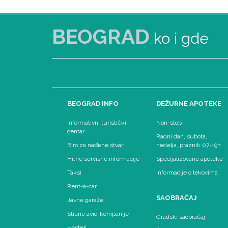
BEOGRAD
ko i gde
BEOGRAD INFO
DEŽURNE APOTEKE
Informativni turistički
Non-stop
centar
Radni dan, subota,
Biro za nađene stvari
nedelja, praznik 07-19h
Hitne servisne informacije
Specijalizovane apoteke
Taksi
Informacije o lekovima
Rent-a-car
SAOBRAĆAJ
Javne garaže
Strane avio-kompanije
Gradski saobraćaj
Hosteli