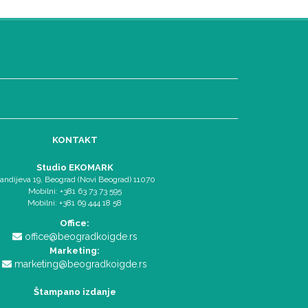
KONTAKT
Studio EKOMARK
andijeva 19, Beograd (Novi Beograd) 11070
Mobilni: +381 63 73 73 595
Mobilni: +381 69 444 18 58
Office:
office@beogradkoigde.rs
Marketing:
marketing@beogradkoigde.rs
Štampano izdanje