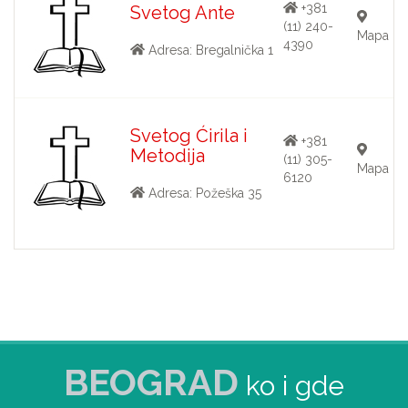
+381
Svetog Ante
(11) 240-
Mapa
4390
Adresa: Bregalnička 1
Svetog Ćirila i
+381
Metodija
(11) 305-
Mapa
6120
Adresa: Požeška 35
BEOGRAD
ko i gde