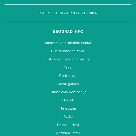
NAJBOLJA BAZA PREDUZETNIKA
BEOGRAD INFO
Informativni turistički centar
Biro za nađene stvari
Hitne servisne informacije
Taksi
Rent-a-car
Javne garaže
Strane avio-kompanije
Hosteli
Televizija
Radio
Dnevni listovi
Nedeljni listovi