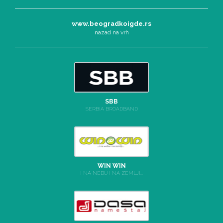
www.beogradkoigde.rs
nazad na vrh
SBB
SERBIA BROADBAND
WIN WIN
I NA NEBU I NA ZEMLJI...