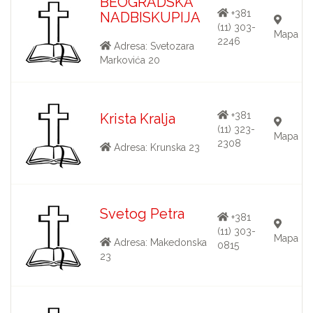
BEOGRADSKA
+381
NADBISKUPIJA
(11) 303-
Mapa
2246
Adresa: Svetozara
Markovića 20
+381
Krista Kralja
(11) 323-
Mapa
2308
Adresa: Krunska 23
Svetog Petra
+381
(11) 303-
Mapa
Adresa: Makedonska
0815
23