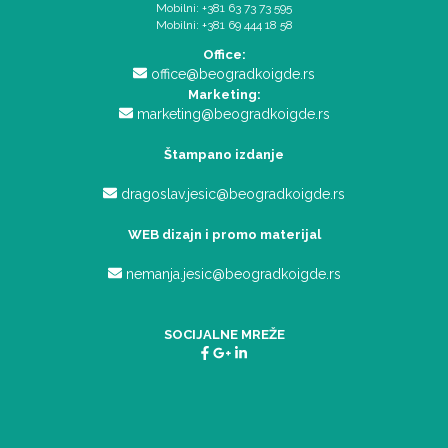
Mobilni: +381 63 73 73 595
Mobilni: +381 69 444 18 58
Office:
office@beogradkoigde.rs
Marketing:
marketing@beogradkoigde.rs
Štampano izdanje
dragoslav.jesic@beogradkoigde.rs
WEB dizajn i promo materijal
nemanja.jesic@beogradkoigde.rs
SOCIJALNE MREŽE