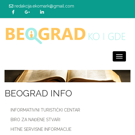
redakcija.ekomark@gmail.com
Toggle
navigati
BEOGRAD INFO
INFORMATIVNI TURISTIČKI CENTAR
BIRO ZA NAĐENE STVARI
HITNE SERVISNE INFORMACIJE