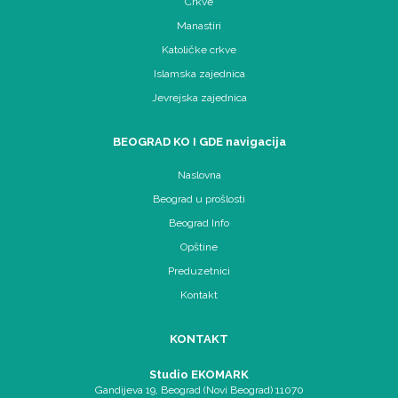
Crkve
Manastiri
Katoličke crkve
Islamska zajednica
Jevrejska zajednica
BEOGRAD KO I GDE navigacija
Naslovna
Beograd u prošlosti
Beograd Info
Opštine
Preduzetnici
Kontakt
KONTAKT
Studio EKOMARK
Gandijeva 19, Beograd (Novi Beograd) 11070