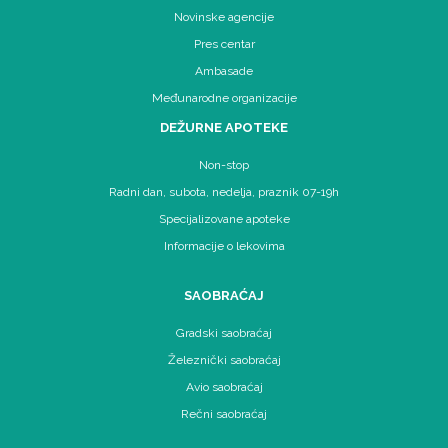
Novinske agencije
Pres centar
Ambasade
Međunarodne organizacije
DEŽURNE APOTEKE
Non-stop
Radni dan, subota, nedelja, praznik 07-19h
Specijalizovane apoteke
Informacije o lekovima
SAOBRAĆAJ
Gradski saobraćaj
Železnički saobraćaj
Avio saobraćaj
Rečni saobraćaj