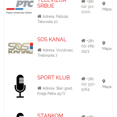
+381
SRBIJE
(11) 321-
Mapa
2000
Adresa: Palilula,
Takovska 10
SOS KANAL
+381
(11) 285-
Mapa
Adresa: Voždovac,
2523
Trebinjska 7
SPORT KLUB
+381
(11) 330-
Mapa
Adresa: Stari grad,
5264
Kralja Petra 45/V
STANKOM
+381