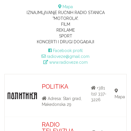
Mapa
IZNAJMLjIVANjE RUČNIH RADIO STANICA
"MOTOROLA".
FILM
REKLAME
SPORT
KONCERTI I DRUGI DOGAĐAJI
Facebook profil
radioveze@gmail.com
www.radioveze.com
POLITIKA
+381
(11) 337-
Mapa
Adresa: Stari grad,
3226
Makedonska 29
RADIO
TELEVIZIJA