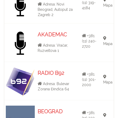
(11) 319-
Adresa: Novi
Mapa
4184
Beograd, Autoput za
Zagreb 2
AKADEMAC
+381
(11) 240-
Mapa
Adresa: Vračar,
2720
Ruzveltova 1
RADIO B92
+381
(11) 301-
Mapa
Adresa: Bulevar
2000
Zorana Đinđića 64
BEOGRAD
+381
(11) 322-