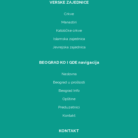
VERSKE ZAJEDNICE
Crkve
Manastiri
Katoličke crkve
Islamska zajednica
Jevrejska zajednica
BEOGRAD KO I GDE navigacija
Naslovna
Beograd u prošlosti
Beograd Info
Opštine
Preduzetnici
Kontakt
KONTAKT