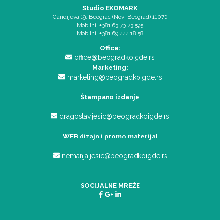
Studio EKOMARK
Gandijeva 19, Beograd (Novi Beograd) 11070
Mobilni: +381 63 73 73 595
Mobilni: +381 69 444 18 58
Office:
office@beogradkoigde.rs
Marketing:
marketing@beogradkoigde.rs
Štampano izdanje
dragoslav.jesic@beogradkoigde.rs
WEB dizajn i promo materijal
nemanja.jesic@beogradkoigde.rs
SOCIJALNE MREŽE