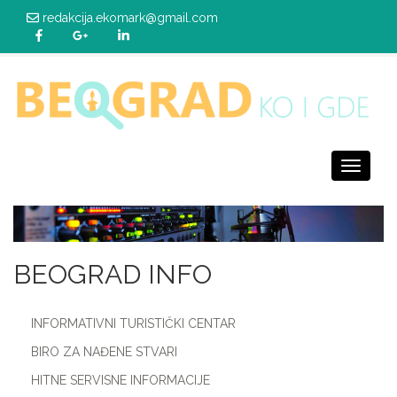
redakcija.ekomark@gmail.com
Toggle
navigati
BEOGRAD INFO
INFORMATIVNI TURISTIČKI CENTAR
BIRO ZA NAĐENE STVARI
HITNE SERVISNE INFORMACIJE