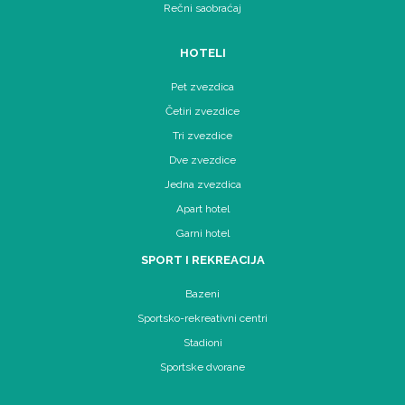
Rečni saobraćaj
HOTELI
Pet zvezdica
Četiri zvezdice
Tri zvezdice
Dve zvezdice
Jedna zvezdica
Apart hotel
Garni hotel
SPORT I REKREACIJA
Bazeni
Sportsko-rekreativni centri
Stadioni
Sportske dvorane