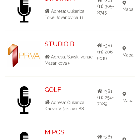
(11) 305-
Mapa
Adresa: Čukarica,
8745
Toše Jovanovića 11
STUDIO B
+381
(11) 206-
Mapa
Adresa: Savski venac,
9019
Masarikova 5
GOLF
+381
(11) 254-
Mapa
Adresa: Čukarica,
7089
Kneza Višeslava 88
MIPOS
+381