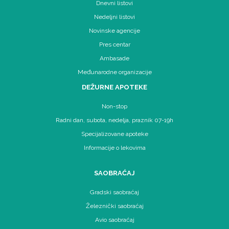
Dnevni listovi
Nedeljni listovi
Novinske agencije
Pres centar
Ambasade
Međunarodne organizacije
DEŽURNE APOTEKE
Non-stop
Radni dan, subota, nedelja, praznik 07-19h
Specijalizovane apoteke
Informacije o lekovima
SAOBRAĆAJ
Gradski saobraćaj
Železnički saobraćaj
Avio saobraćaj