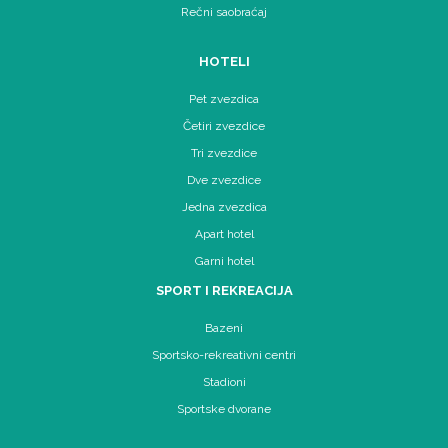
Rečni saobraćaj
HOTELI
Pet zvezdica
Četiri zvezdice
Tri zvezdice
Dve zvezdice
Jedna zvezdica
Apart hotel
Garni hotel
SPORT I REKREACIJA
Bazeni
Sportsko-rekreativni centri
Stadioni
Sportske dvorane