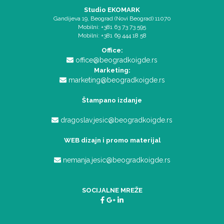
Studio EKOMARK
Gandijeva 19, Beograd (Novi Beograd) 11070
Mobilni: +381 63 73 73 595
Mobilni: +381 69 444 18 58
Office:
office@beogradkoigde.rs
Marketing:
marketing@beogradkoigde.rs
Štampano izdanje
dragoslav.jesic@beogradkoigde.rs
WEB dizajn i promo materijal
nemanja.jesic@beogradkoigde.rs
SOCIJALNE MREŽE