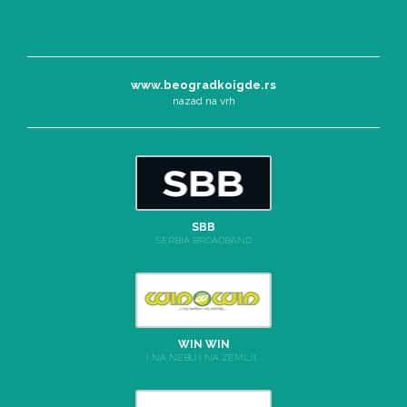
www.beogradkoigde.rs
nazad na vrh
SBB
SERBIA BROADBAND
WIN WIN
I NA NEBU I NA ZEMLJI...