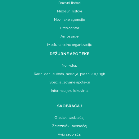
Dnevni listovi
Nedeljni listovi
Novinske agencije
Pres centar
Ambasade
Međunarodne organizacije
DEŽURNE APOTEKE
Non-stop
Radni dan, subota, nedelja, praznik 07-19h
Specijalizovane apoteke
Informacije o lekovima
SAOBRAĆAJ
Gradski saobraćaj
Železnički saobraćaj
Avio saobraćaj