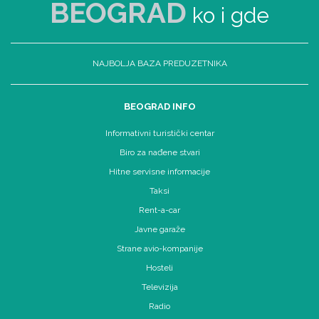
BEOGRAD
ko i gde
NAJBOLJA BAZA PREDUZETNIKA
BEOGRAD INFO
Informativni turistički centar
Biro za nađene stvari
Hitne servisne informacije
Taksi
Rent-a-car
Javne garaže
Strane avio-kompanije
Hosteli
Televizija
Radio