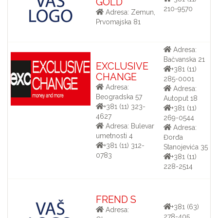
GOLD
210-9570
Adresa: Zemun,
Prvomajska 81
Adresa:
Bačvanska 21
EXCLUSIVE
+381 (11)
CHANGE
285-0001
Adresa:
Adresa:
Beogradska 57
Autoput 18
+381 (11) 323-
+381 (11)
4627
269-0544
Adresa: Bulevar
Adresa:
umetnosti 4
Đorđa
+381 (11) 312-
Stanojevića 35
0783
+381 (11)
228-2514
FREND S
+381 (63)
Adresa:
278-405