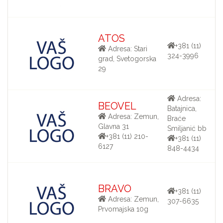
ATOS
+381 (11)
Adresa: Stari
324-3996
grad, Svetogorska
29
Adresa:
BEOVEL
Batajnica,
Adresa: Zemun,
Braće
Glavna 31
Smiljanić bb
+381 (11) 210-
+381 (11)
6127
848-4434
BRAVO
+381 (11)
Adresa: Zemun,
307-6635
Prvomajska 10g