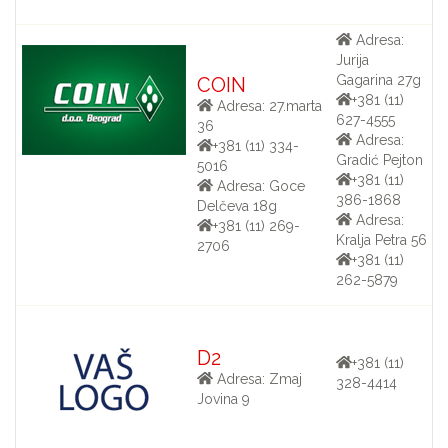
Adresa:
Jurija
Gagarina 27g
COIN
+381 (11)
Adresa: 27.marta
627-4555
36
Adresa:
+381 (11) 334-
Gradić Pejton
5016
+381 (11)
Adresa: Goce
386-1868
Delčeva 18g
Adresa:
+381 (11) 269-
Kralja Petra 56
2706
+381 (11)
262-5879
D2
+381 (11)
Adresa: Zmaj
328-4414
Jovina 9