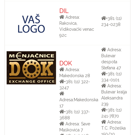
DIL
Adresa:
+381 (11)
Rakovica,
234-0238
Vidikovački venac
92c
Adresa:
Bulevar
despota
DOK
Stefana 47
Adresa:
+381 (11)
Makedonska 28
334-0101
+381 (11) 322-
Adresa:
3247
Bulevar kralja
Aleksandra
Adresa:Makedonska
239
17
+381 (11)
+381 (11) 337-
241-7870
3688
Adresa:
Adresa: Save
T.C. Požeška
Maškovića 7
150/10