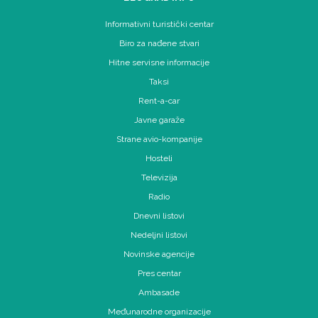
Informativni turistički centar
Biro za nađene stvari
Hitne servisne informacije
Taksi
Rent-a-car
Javne garaže
Strane avio-kompanije
Hosteli
Televizija
Radio
Dnevni listovi
Nedeljni listovi
Novinske agencije
Pres centar
Ambasade
Međunarodne organizacije