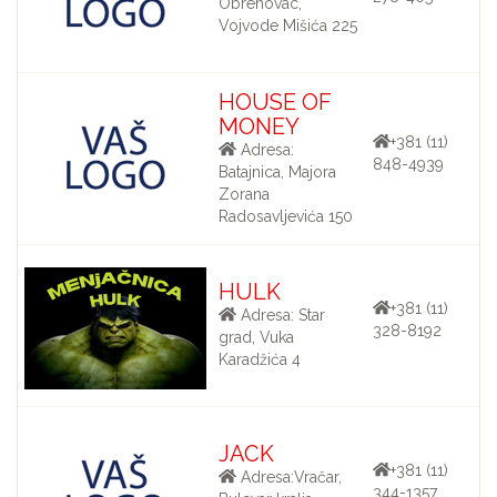
Obrenovac,
Vojvode Mišića 225
HOUSE OF
MONEY
+381 (11)
Adresa:
848-4939
Batajnica, Majora
Zorana
Radosavljevića 150
HULK
+381 (11)
Adresa: Star
328-8192
grad, Vuka
Karadžića 4
JACK
+381 (11)
Adresa:Vračar,
344-1357