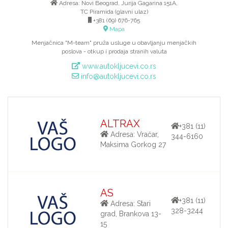
Аdresa: Novi Beograd, Jurija Gagarina 151A,
TC Piramida (glavni ulaz)
+381 (69) 676-765
Mapa
Menjačnica "M-team" pruža usluge u obavljanju menjačkih
poslova - otkup i prodaja stranih valuta
www.autokljucevi.co.rs
info@autokljucevi.co.rs
ALTRAX
+381 (11)
Adresa: Vračar,
344-6160
Maksima Gorkog 27
AS
+381 (11)
Adresa: Stari
328-3244
grad, Brankova 13-
15