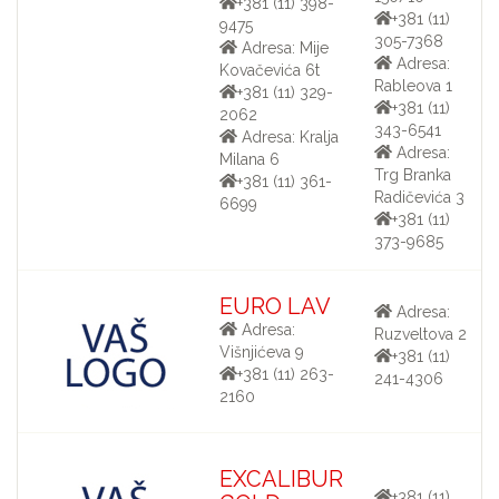
+381 (11) 398-
+381 (11)
9475
305-7368
Adresa: Mije
Adresa:
Kovačevića 6t
Rableova 1
+381 (11) 329-
+381 (11)
2062
343-6541
Adresa: Kralja
Adresa:
Milana 6
Trg Branka
+381 (11) 361-
Radičevića 3
6699
+381 (11)
373-9685
EURO LAV
Adresa:
Adresa:
Ruzveltova 2
Višnjićeva 9
+381 (11)
+381 (11) 263-
241-4306
2160
EXCALIBUR
+381 (11)