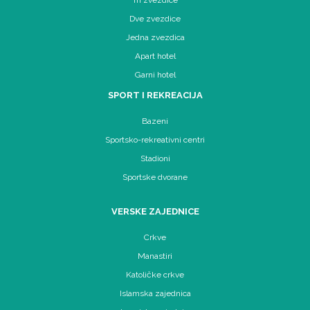
Dve zvezdice
Jedna zvezdica
Apart hotel
Garni hotel
SPORT I REKREACIJA
Bazeni
Sportsko-rekreativni centri
Stadioni
Sportske dvorane
VERSKE ZAJEDNICE
Crkve
Manastiri
Katoličke crkve
Islamska zajednica