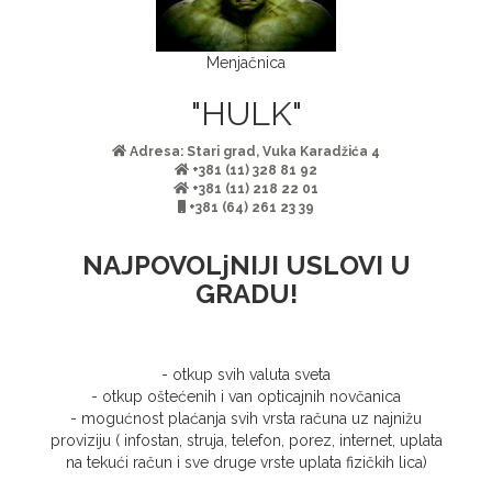
Menjačnica
"HULK"
Adresa: Stari grad, Vuka Karadžića 4
+381 (11) 328 81 92
+381 (11) 218 22 01
+381 (64) 261 23 39
NAJPOVOLjNIJI USLOVI U
GRADU!
- otkup svih valuta sveta
- otkup oštećenih i van opticajnih novčanica
- mogućnost plaćanja svih vrsta računa uz najnižu
proviziju ( infostan, struja, telefon, porez, internet, uplata
na tekući račun i sve druge vrste uplata fizičkih lica)