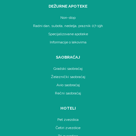
DEŽURNE APOTEKE
Non-stop
Radni dan, subota, nedelja, praznik 07-19h
Specijalizovane apoteke
Informacije o lekovima
SAOBRAĆAJ
Gradski saobraćaj
Železnički saobraćaj
Avio saobraćaj
Rečni saobraćaj
HOTELI
Pet zvezdica
Četiri zvezdice
Tri zvezdice