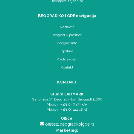
Jevrejska zajednica
BEOGRAD KO I GDE navigacija
Naslovna
Beograd u prošlosti
Beograd Info
Opštine
Preduzetnici
Kontakt
KONTAKT
Studio EKOMARK
Gandijeva 19, Beograd (Novi Beograd) 11070
Mobilni: +381 63 73 73 595
Mobilni: +381 69 444 18 58
Office:
office@beogradkoigde.rs
Marketing: