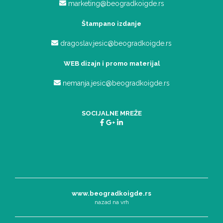
marketing@beogradkoigde.rs
Štampano izdanje
dragoslav.jesic@beogradkoigde.rs
WEB dizajn i promo materijal
nemanja.jesic@beogradkoigde.rs
SOCIJALNE MREŽE
www.beogradkoigde.rs
nazad na vrh