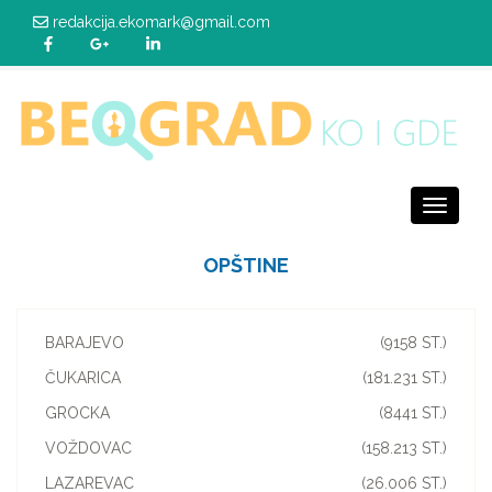
redakcija.ekomark@gmail.com
Toggle
navigati
OPŠTINE
BARAJEVO
(9158 ST.)
ČUKARICA
(181.231 ST.)
GROCKA
(8441 ST.)
VOŽDOVAC
(158.213 ST.)
LAZAREVAC
(26.006 ST.)