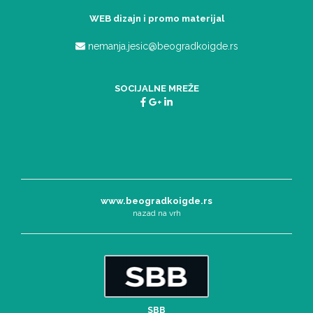
WEB dizajn i promo materijal
nemanja.jesic@beogradkoigde.rs
SOCIJALNE MREŽE
www.beogradkoigde.rs
nazad na vrh
SBB