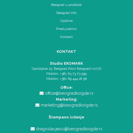
Beograd u prošlosti
Beograd Info
Opštine
Preduzetnici
Kontakt
KONTAKT
Studio EKOMARK
Gandijeva 19, Beograd (Novi Beograd) 11070
Mobilni: +381 63 73 73 595
Mobilni: +381 69 444 18 58
Office:
office@beogradkoigde.rs
Marketing:
marketing@beogradkoigde.rs
Štampano izdanje
dragoslav.jesic@beogradkoigde.rs