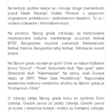
Na teritoriji opštine nalaze se i mnoge druge znamenitosti,
poput Palate "Albanija", Hotela "Moskva", s njegovom
originalnom arhitekturom i jedinstvenom fasadom. Tu su i
vodeće izdavačke i informativne kuće.
Na prostoru Starog grada održavaju se tradicionalne
međunarodne kulturne manifestacije: pozorišni festival
BITEF, Beogradske muzičke svečanosti. Međunarodni
festival folklora Beogradski letnji festival, Oktobarski susreti
pisaca ...
Na Starom gradu razvijen je sport. Ovde se nalaze fudbalski
timovi "Dorćol" i "Polet", Rukometni klub "Stari grad", zatim
Streličarski klub "Kalemegdan". Na samoj obali Dunava
nalazi se SRPC "Milan Gale Muškatirović". Najpoznatije
akademsko kulturno-umetničko društvo na Starom gradu je
"Krsmanović-Obilić".
O zdravlju žitelja Starog grada brinu se opštinski Dom
zdravlja, Gradski zavod za zaštitu zdravlja, Gradski zavod
za kožne i venerične bolesti i Institut za mentalno zdravlje.