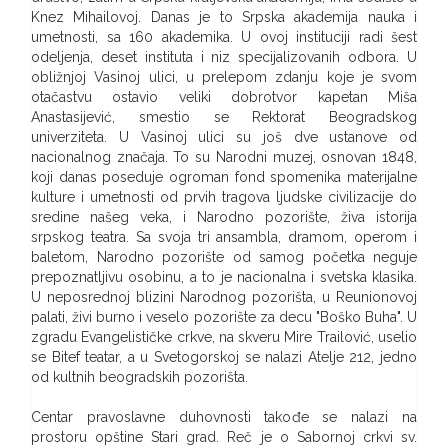
Knez Mihailovoj. Danas je to Srpska akademija nauka i
umetnosti, sa 160 akademika. U ovoj instituciji radi šest
odeljenja, deset instituta i niz specijalizovanih odbora. U
obližnjoj Vasinoj ulici, u prelepom zdanju koje je svom
otačastvu ostavio veliki dobrotvor kapetan Miša
Anastasijević, smestio se Rektorat Beogradskog
univerziteta. U Vasinoj ulici su još dve ustanove od
nacionalnog značaja. To su Narodni muzej, osnovan 1848,
koji danas poseduje ogroman fond spomenika materijalne
kulture i umetnosti od prvih tragova ljudske civilizacije do
sredine našeg veka, i Narodno pozorište, živa istorija
srpskog teatra. Sa svoja tri ansambla, dramom, operom i
baletom, Narodno pozorište od samog početka neguje
prepoznatljivu osobinu, a to je nacionalna i svetska klasika.
U neposrednoj blizini Narodnog pozorišta, u Reunionovoj
palati, živi burno i veselo pozorište za decu "Boško Buha". U
zgradu Evangelističke crkve, na skveru Mire Trailović, uselio
se Bitef teatar, a u Svetogorskoj se nalazi Atelje 212, jedno
od kultnih beogradskih pozorišta.
Centar pravoslavne duhovnosti takođe se nalazi na
prostoru opštine Stari grad. Reč je o Sabornoj crkvi sv.