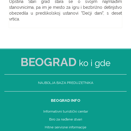
Opština Stari grad stara se o svojim najmlađim
stanovnicima, pa im je mesto za igru i bezbrižno detinjstvo
obezedila u predškolskoj ustanovi "Dečji dani", s deset
vrtića.
BEOGRAD
ko i gde
NAJBOLJA BAZA PREDUZETNIKA
BEOGRAD INFO
Informativni turistički centar
Biro za nađene stvari
Hitne servisne informacije