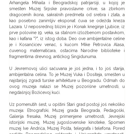
Arhangela Mihaila i Beogradskoj patrijaršiji, u kojoj je
smešten Muzej Srpske pravoslavne crkve, sa zbirkom
dragocenih ikona, sakralnih predmeta od srebra i zlata, a
kao posebno zanimljiv eksponat čuva se odežda kneza
Lazara. U neposrednoj blizini je i Konak kneginje Ljubice, iz
prve polovine 19. veka, sa stalnom izložbenom postavkom,
kao i kafana "?", iz istog doba. Deo ove ambijentalne celine
je i Kosančićev venac, s kućom Mike Petrovića Alasa,
čuvenog matematičara, ostacima Narodne biblioteke i
fragmentima drevnog, antičkog Singidunuma.
U Jevremovoj ulici sačuvana je još jedna, i to još starija,
ambijentalna celina. To je Muzej Vuka i Dositeja, smešten u
najstarijoj zgradi turske arhitekture u Beogradu. Odmah do
ovog muzeja nalazi se Muzej pozorišne umetnosti, u
negdašnjoj Božićevoj kući.
Uz pomenutih šest, u opštini Stari grad postoji još nekoliko
muzeja: Etnografski, Muzej grada Beograda, Pedagoški,
Galerija fresaka, Muzej primenjene umetnosti, Jevrejski
istorijski muzej, Muzej jugoslovenske kinoteke, Spomen
muzej Ive Andrića, Muzej Pošta, telegrafa i telefona. Pored