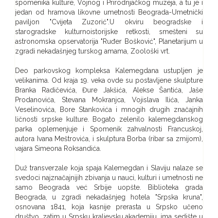
spomenika kulture, Vojnog i Prirodnjačkog muzeja, a tu je i
jedan od hramova likovne umetnosti Beograda-Umetnički
paviljon "Cvijeta Zuzorić".U okviru beogradske i
starogradske kulturnoistorijske retkosti, smešteni su
astronomska opservatorija "Ruđer Bošković", Planetarijum u
zgradi nekadašnjeg turskog amama, Zoološki vrt.
Deo parkovskog kompleksa Kalemegdana ustupljen je
velikanima. Od kraja 19. veka ovde su postavljene skulpture
Branka Radičevića, Đure Jakšića, Alekse Šantića, Jaše
Prodanovića, Stevana Mokranjca, Vojislava Ilića, Janka
Veselinovića, Bore Stankovića i mnogih drugih značajnih
ličnosti srpske kulture. Bogato zelenilo kalemegdanskog
parka oplemenjuje i Spomenik zahvalnosti Francuskoj,
autora Ivana Meštrovića, i skulptura Borba (ribar sa zmijom),
vajara Simeona Roksandića.
Duž transverzale koja spaja Kalemegdan i Slaviju nalaze se
svedoci najznačajnijih zbivanja u nauci, kulturi i umetnosti ne
samo Beograda već Srbije uopšte. Biblioteka grada
Beograda, u zgradi nekadašnjeg hotela "Srpska kruna",
osnovana 1841, koja kasnije prerasta u Srpsko učeno
društvo, zatim u Srpsku kraljevsku akademiju, ima sedište u