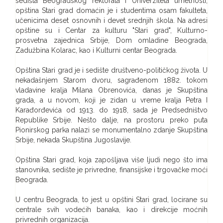
sedišta Beogradskog rektorata i Univerziteta umetnosti,
opština Stari grad domaćin je i studentima osam fakulteta,
učenicima deset osnovnih i devet srednjih škola. Na adresi
opštine su i Centar za kulturu "Stari grad", Kulturno-
prosvetna zajednica Srbije, Dom omladine Beograda,
Zadužbina Kolarac, kao i Kulturni centar Beograda.
Opština Stari grad je i sedište društveno-političkog života. U
nekadašnjem Starom dvoru, sagrađenom 1882. tokom
vladavine kralja Milana Obrenovića, danas je Skupština
grada, a u novom, koji je zidan u vreme kralja Petra I
Karađorđevića od 1913. do 1918, sada je Predsedništvo
Republike Srbije. Nešto dalje, na prostoru preko puta
Pionirskog parka nalazi se monumentalno zdanje Skupština
Srbije, nekada Skupština Jugoslavije.
Opština Stari grad, koja zapošljava više ljudi nego što ima
stanovnika, sedište je privredne, finansijske i trgovačke moći
Beograda.
U centru Beograda, to jest u opštini Stari grad, locirane su
centrale svih vodećih banaka, kao i direkcije moćnih
privrednih organizacija.