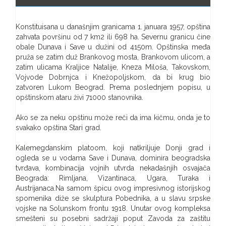
Konstituisana u današnjim granicama 1. januara 1957, opština
zahvata površinu od 7 km2 ili 698 ha. Severnu granicu čine
obale Dunava i Save u dužini od 4150m. Opštinska međa
pruža se zatim duž Brankovog mosta, Brankovom ulicom, a
zatim ulicama Kraljice Natalije, Kneza Miloša, Takovskom,
Vojvode Dobrnjca i Knežopoljskom, da bi krug bio
zatvoren Lukom Beograd. Prema poslednjem popisu, u
opštinskom ataru živi 71000 stanovnika.
Ako se za neku opštinu može reči da ima kičmu, onda je to
svakako opština Stari grad.
Kalemegdanskim platoom, koji natkriljuje Donji grad i
ogleda se u vodama Save i Dunava, dominira beogradska
tvrđava, kombinacija vojnih utvrda nekadašnjih osvajača
Beograda: Rimljana, Vizantinaca, Ugara, Turaka i
Austrijanaca.Na samom špicu ovog impresivnog istorijskog
spomenika diže se skulptura Pobednika, a u slavu srpske
vojske na Solunskom frontu 1918. Unutar ovog kompleksa
smešteni su posebni sadržaji poput Zavoda za zaštitu