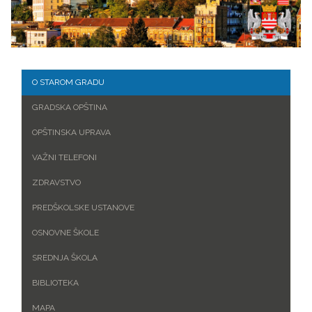
O STAROM GRADU
GRADSKA OPŠTINA
OPŠTINSKA UPRAVA
VAŽNI TELEFONI
ZDRAVSTVO
PREDŠKOLSKE USTANOVE
OSNOVNE ŠKOLE
SREDNJA ŠKOLA
BIBLIOTEKA
MAPA