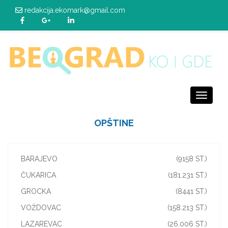
redakcija.ekomark@gmail.com
Toggle
navigati
OPŠTINE
BARAJEVO
(9158 ST.)
ČUKARICA
(181.231 ST.)
GROCKA
(8441 ST.)
VOŽDOVAC
(158.213 ST.)
LAZAREVAC
(26.006 ST.)