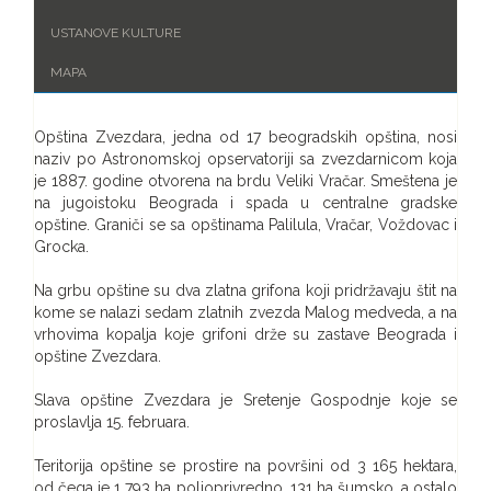
USTANOVE KULTURE
MAPA
Opština Zvezdara, jedna od 17 beogradskih opština, nosi
naziv po Astronomskoj opservatoriji sa zvezdarnicom koja
je 1887. godine otvorena na brdu Veliki Vračar. Smeštena je
na jugoistoku Beograda i spada u centralne gradske
opštine. Graniči se sa opštinama Palilula, Vračar, Voždovac i
Grocka.
Na grbu opštine su dva zlatna grifona koji pridržavaju štit na
kome se nalazi sedam zlatnih zvezda Malog medveda, a na
vrhovima kopalja koje grifoni drže su zastave Beograda i
opštine Zvezdara.
Slava opštine Zvezdara je Sretenje Gospodnje koje se
proslavlja 15. februara.
Teritorija opštine se prostire na površini od 3 165 hektara,
od čega je 1 793 ha poljoprivredno, 131 ha šumsko, a ostalo