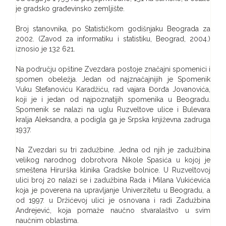
je gradsko građevinsko zemljište.
Broj stanovnika, po Statističkom godišnjaku Beograda za
2002. (Zavod za informatiku i statistiku, Beograd, 2004.)
iznosio je 132 621.
Na području opštine Zvezdara postoje značajni spomenici i
spomen obeležja. Jedan od najznačajnijih je Spomenik
Vuku Stefanoviću Karadžiću, rad vajara Đorđa Jovanovića,
koji je i jedan od najpoznatijih spomenika u Beogradu.
Spomenik se nalazi na uglu Ruzveltove ulice i Bulevara
kralja Aleksandra, a podigla ga je Srpska književna zadruga
1937.
Na Zvezdari su tri zadužbine. Jedna od njih je zadužbina
velikog narodnog dobrotvora Nikole Spasića u kojoj je
smeštena Hirurška klinika Gradske bolnice. U Ruzveltovoj
ulici broj 20 nalazi se i zadužbina Rada i Milana Vukićevića
koja je poverena na upravljanje Univerzitetu u Beogradu, a
od 1997. u Držićevoj ulici je osnovana i radi Zadužbina
Andrejević, koja pomaže naučno stvaralaštvo u svim
naučnim oblastima.