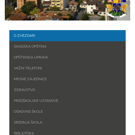
O ZVEZDARI
GRADSKA OPŠTINA
OPŠTINSKA UPRAVA
VAŽNI TELEFONI
MESNE ZAJEDNICE
ZDRAVSTVO
PREDŠKOLSKE USTANOVE
OSNOVNE ŠKOLE
SREDNJA ŠKOLA
BIBLIOTEKA