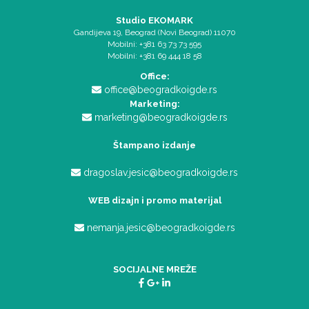
Studio EKOMARK
Gandijeva 19, Beograd (Novi Beograd) 11070
Mobilni: +381 63 73 73 595
Mobilni: +381 69 444 18 58
Office:
office@beogradkoigde.rs
Marketing:
marketing@beogradkoigde.rs
Štampano izdanje
dragoslav.jesic@beogradkoigde.rs
WEB dizajn i promo materijal
nemanja.jesic@beogradkoigde.rs
SOCIJALNE MREŽE