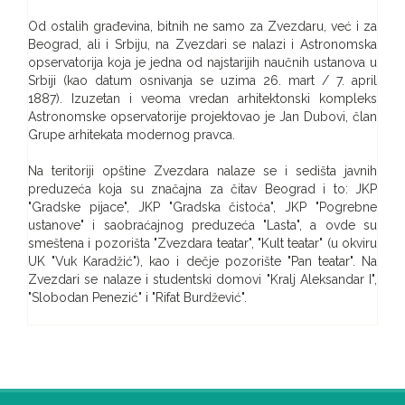
Od ostalih građevina, bitnih ne samo za Zvezdaru, već i za
Beograd, ali i Srbiju, na Zvezdari se nalazi i Astronomska
opservatorija koja je jedna od najstarijih naučnih ustanova u
Srbiji (kao datum osnivanja se uzima 26. mart / 7. april
1887). Izuzetan i veoma vredan arhitektonski kompleks
Astronomske opservatorije projektovao je Jan Dubovi, član
Grupe arhitekata modernog pravca.
Na teritoriji opštine Zvezdara nalaze se i sedišta javnih
preduzeća koja su značajna za čitav Beograd i to: JKP
"Gradske pijace", JKP "Gradska čistoća", JKP "Pogrebne
ustanove" i saobraćajnog preduzeća "Lasta", a ovde su
smeštena i pozorišta "Zvezdara teatar", "Kult teatar" (u okviru
UK "Vuk Karadžić"), kao i dečje pozorište "Pan teatar". Na
Zvezdari se nalaze i studentski domovi "Kralj Aleksandar I",
"Slobodan Penezić" i "Rifat Burdžević".