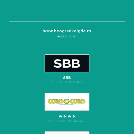
www.beogradkoigde.rs
nazad na vrh
SBB
SERBIA BROADBAND
WIN WIN
I NA NEBU I NA ZEMLJI...