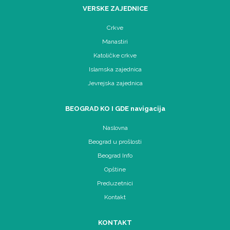
VERSKE ZAJEDNICE
Crkve
Manastiri
Katoličke crkve
Islamska zajednica
Jevrejska zajednica
BEOGRAD KO I GDE navigacija
Naslovna
Beograd u prošlosti
Beograd Info
Opštine
Preduzetnici
Kontakt
KONTAKT