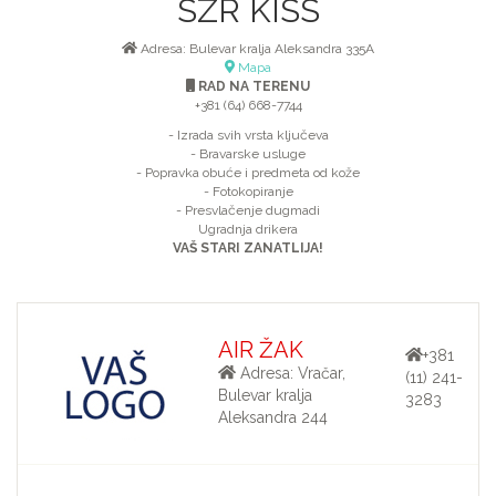
SZR KISS
Аdresa: Bulevar kralja Aleksandra 335A
Mapa
RAD NA TERENU
+381 (64) 668-7744
- Izrada svih vrsta ključeva
- Bravarske usluge
- Popravka obuće i predmeta od kože
- Fotokopiranje
- Presvlačenje dugmadi
Ugradnja drikera
VAŠ STARI ZANATLIJA!
AIR ŽAK
+381
Adresa: Vračar,
(11) 241-
Bulevar kralja
3283
Aleksandra 244