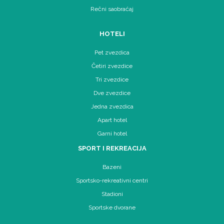
Rečni saobraćaj
HOTELI
Pet zvezdica
Četiri zvezdice
Tri zvezdice
Dve zvezdice
Jedna zvezdica
Apart hotel
Garni hotel
SPORT I REKREACIJA
Bazeni
Sportsko-rekreativni centri
Stadioni
Sportske dvorane