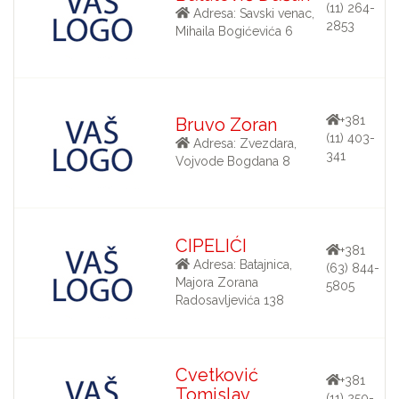
(11) 264-
Adresa: Savski venac,
2853
Mihaila Bogićevića 6
+381
Bruvo Zoran
(11) 403-
Adresa: Zvezdara,
341
Vojvode Bogdana 8
CIPELIĆI
+381
Adresa: Batajnica,
(63) 844-
Majora Zorana
5805
Radosavljevića 138
Cvetković
+381
Tomislav
(11) 250-