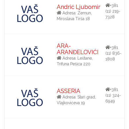
+381
Andrić Ljubomir
(11) 219-
Adresa: Zemun,
7328
Miroslava Tirša 18
ARA-
+381
ARANĐELOVIĆI
(11) 836-
Adresa: Leštane,
1808
Trifuna Pešića 220
+381
ASSERIA
(11) 324-
Adresa: Stari grad,
6949
Vlajkovićeva 19