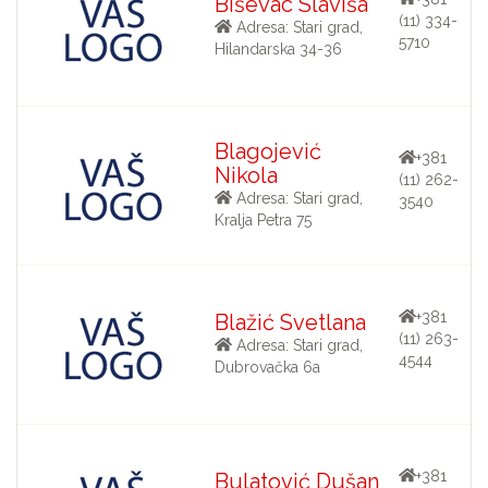
Biševac Slaviša
(11) 334-
Adresa: Stari grad,
5710
Hilandarska 34-36
Blagojević
+381
Nikola
(11) 262-
Adresa: Stari grad,
3540
Kralja Petra 75
+381
Blažić Svetlana
(11) 263-
Adresa: Stari grad,
4544
Dubrovačka 6a
+381
Bulatović Dušan