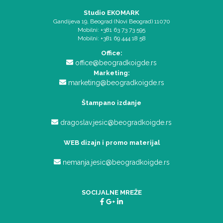
Studio EKOMARK
Gandijeva 19, Beograd (Novi Beograd) 11070
Mobilni: +381 63 73 73 595
Mobilni: +381 69 444 18 58
Office:
office@beogradkoigde.rs
Marketing:
marketing@beogradkoigde.rs
Štampano izdanje
dragoslav.jesic@beogradkoigde.rs
WEB dizajn i promo materijal
nemanja.jesic@beogradkoigde.rs
SOCIJALNE MREŽE