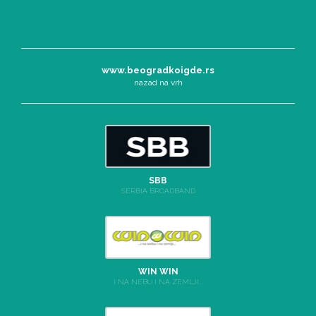
www.beogradkoigde.rs
nazad na vrh
SBB
SERBIA BROADBAND
WIN WIN
I NA NEBU I NA ZEMLJI...