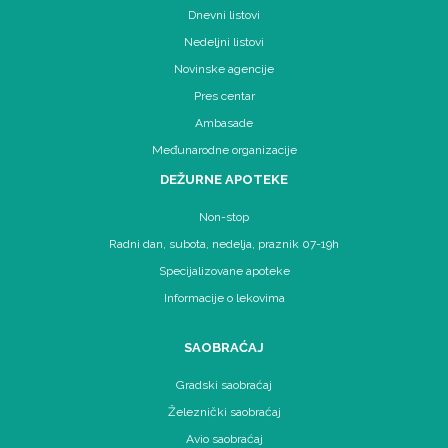
Dnevni listovi
Nedeljni listovi
Novinske agencije
Pres centar
Ambasade
Međunarodne organizacije
DEŽURNE APOTEKE
Non-stop
Radni dan, subota, nedelja, praznik 07-19h
Specijalizovane apoteke
Informacije o lekovima
SAOBRAĆAJ
Gradski saobraćaj
Železnički saobraćaj
Avio saobraćaj