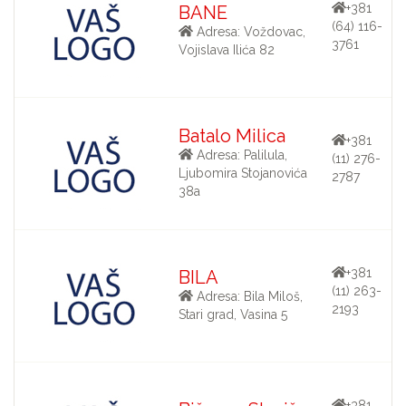
+381
BANE
(64) 116-
Adresa: Voždovac,
3761
Vojislava Ilića 82
Batalo Milica
+381
Adresa: Palilula,
(11) 276-
Ljubomira Stojanovića
2787
38a
+381
BILA
(11) 263-
Adresa: Bila Miloš,
2193
Stari grad, Vasina 5
+381