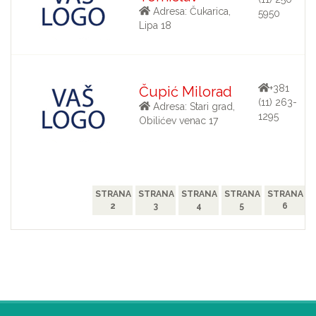
Adresa: Čukarica,
5950
Lipa 18
+381
Čupić Milorad
(11) 263-
Adresa: Stari grad,
1295
Obilićev venac 17
STRANA
STRANA
STRANA
STRANA
STRANA
2
3
4
5
6