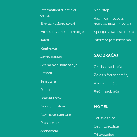
Informativni turistički
Non-stop
centar
Radni dan, subota,
Biro za nađene stvari
nedelja, praznik 07-19h
Hitne servisne informacije
Specijalizovane apoteke
Taksi
Informacije o lekovima
Rent-a-car
SAOBRAĆAJ
Javne garaže
Strane avio-kompanije
Gradski saobraćaj
Hosteli
Železnički saobraćaj
Televizija
Avio saobraćaj
Radio
Rečni saobraćaj
Dnevni listovi
Nedeljni listovi
HOTELI
Novinske agencije
Pet zvezdica
Pres centar
Četiri zvezdice
Ambasade
Tri zvezdice