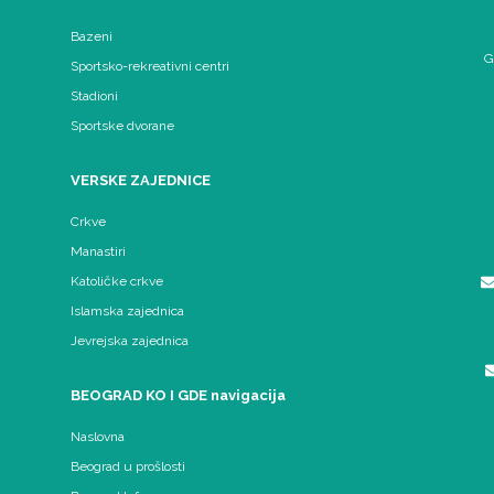
Bazeni
G
Sportsko-rekreativni centri
Stadioni
Sportske dvorane
VERSKE ZAJEDNICE
Crkve
Manastiri
Katoličke crkve
Islamska zajednica
Jevrejska zajednica
BEOGRAD KO I GDE navigacija
Naslovna
Beograd u prošlosti