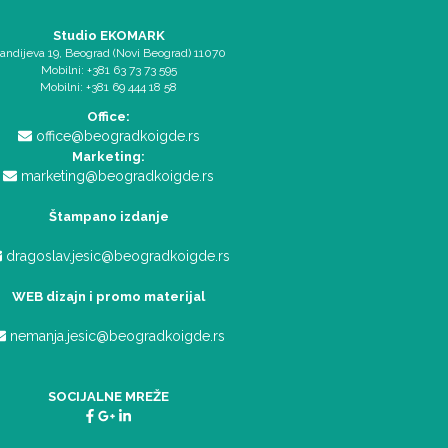
Studio EKOMARK
andijeva 19, Beograd (Novi Beograd) 11070
Mobilni: +381 63 73 73 595
Mobilni: +381 69 444 18 58
Office:
office@beogradkoigde.rs
Marketing:
marketing@beogradkoigde.rs
Štampano izdanje
dragoslav.jesic@beogradkoigde.rs
WEB dizajn i promo materijal
nemanja.jesic@beogradkoigde.rs
SOCIJALNE MREŽE