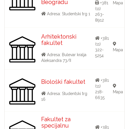
Beogradu
+381
Mapa
(11)
Adresa: Studentski trg 1
263-
8912
Arhitektonski
+381
fakultet
(11)
322-
Mapa
Adresa: Bulevar kralja
5254
Aleksandra 73/II
+381
Biološki fakultet
(11)
218-
Mapa
Adresa: Studentski trg
6635
16
Fakultet za
specijalnu
+381