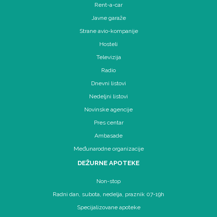
Rent-a-car
Javne garaže
Strane avio-kompanije
Hosteli
Televizija
Radio
Dnevni listovi
Nedeljni listovi
Novinske agencije
Pres centar
Ambasade
Međunarodne organizacije
DEŽURNE APOTEKE
Non-stop
Radni dan, subota, nedelja, praznik 07-19h
Specijalizovane apoteke