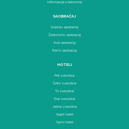
Informacije o lekovima
SAOBRAĆAJ
Gradski saobraćaj
Železnički saobraćaj
Avio saobraćaj
Rečni saobraćaj
HOTELI
Pet zvezdica
Četiri zvezdice
Tri zvezdice
Dve zvezdice
Jedna zvezdica
Apart hotel
Garni hotel