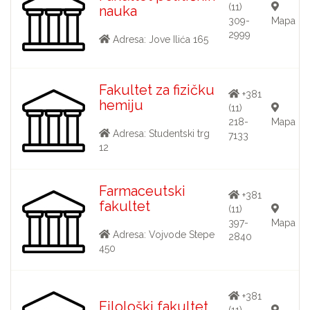
(11)
nauka
309-
Mapa
2999
Adresa: Jove Ilića 165
Fakultet za fizičku
+381
hemiju
(11)
218-
Mapa
Adresa: Studentski trg
7133
12
Farmaceutski
+381
fakultet
(11)
397-
Mapa
Adresa: Vojvode Stepe
2840
450
+381
Filološki fakultet
(11)