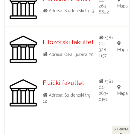
263-
Mapa
Adresa: Studentski trg 3
8622
+381
Filozofski fakultet
(11)
328-
Mapa
Adresa: Čika Ljubina 20
1157
+381
Fizički fakultet
(11)
263-
Mapa
Adresa: Studentski trg
0152
12
STRANA