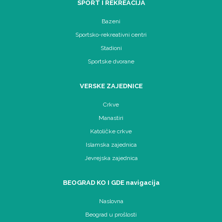
SPORT I REKREACIJA
Bazeni
Sportsko-rekreativni centri
Stadioni
Sportske dvorane
VERSKE ZAJEDNICE
Crkve
Manastiri
Katoličke crkve
Islamska zajednica
Jevrejska zajednica
BEOGRAD KO I GDE navigacija
Naslovna
Beograd u prošlosti