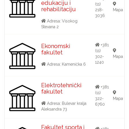
edukaciju i
(11)
rehabilitaciju
218-
Mapa
3036
Adresa: Visokog
Stevana 2
Ekonomski
+381
(11)
fakultet
302-
Mapa
1240
Adresa: Kamenička 6
Elektrotehnički
+381
fakultet
(11)
322-
Mapa
Adresa: Bulevar kralja
6760
Aleksandra 73
Fakultet sporta i
+381