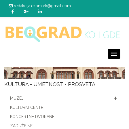
redakcija.ekomark@gmail.com
Toggle
navigati
KULTURA - UMETNOST - PROSVETA
MUZEJI
KULTURNI CENTRI
KONCERTNE DVORANE
ZADUŽBINE