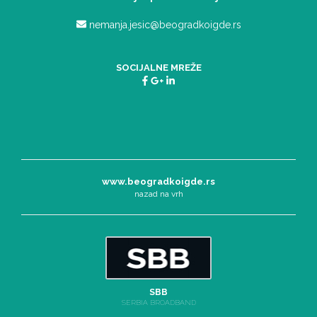
nemanja.jesic@beogradkoigde.rs
SOCIJALNE MREŽE
www.beogradkoigde.rs
nazad na vrh
SBB
SERBIA BROADBAND