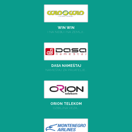
WIN WIN
I NA NEBU I NA ZEMLJI...
DASA NAMEŠTAJ
NAMEŠTAJ ZA PRIJATELJE...
ORION TELEKOM
OZBILJNA VEZA...