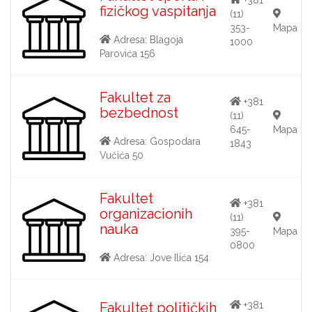
fizičkog vaspitanja
(11)
353-
Mapa
Adresa: Blagoja
1000
Parovića 156
Fakultet za
+381
bezbednost
(11)
645-
Mapa
Adresa: Gospodara
1843
Vučića 50
Fakultet
+381
organizacionih
(11)
nauka
395-
Mapa
0800
Adresa: Jove Ilića 154
Fakultet političkih
+381