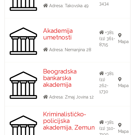
3434
Adresa: Takovska 49
Akademija
+381
umetnosti
(11) 361-
Mapa
8715
Adresa: Nemanjina 28
Beogradska
+381
bankarska
(11)
akademija
262-
Mapa
1730
Adresa: Zmaj Jovina 12
Kriminalističko-
policijska
+381
akademija, Zemun
(11) 310-
Mapa
7100