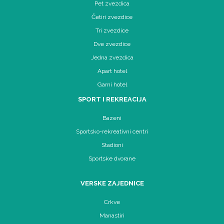
Pet zvezdica
Četiri zvezdice
Tri zvezdice
Dve zvezdice
Jedna zvezdica
Apart hotel
Garni hotel
SPORT I REKREACIJA
Bazeni
Sportsko-rekreativni centri
Stadioni
Sportske dvorane
VERSKE ZAJEDNICE
Crkve
Manastiri