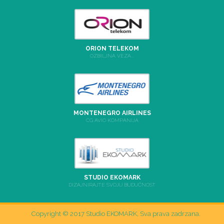
ORION TELEKOM
OZBILJNA VEZA...
MONTENEGRO AIRLINES
CG AVIO KOMPANIJA
STUDIO EKOMARK
DIZAJNIRAJTE SVOJU BUDUĆNOST
Copyright © 2017 Studio EKOMARK, Sva prava zadrzana.