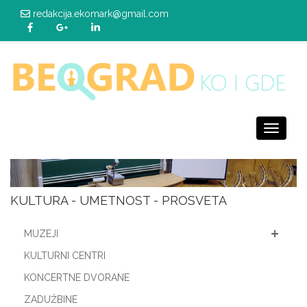
redakcija.ekomark@gmail.com
Toggle
navigati
KULTURA - UMETNOST - PROSVETA
MUZEJI
KULTURNI CENTRI
KONCERTNE DVORANE
ZADUŽBINE