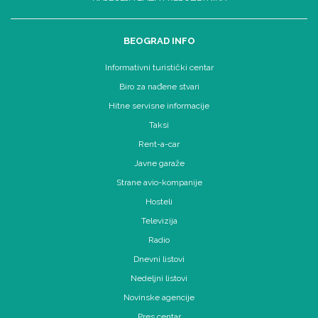
BEOGRAD INFO
Informativni turistički centar
Biro za nađene stvari
Hitne servisne informacije
Taksi
Rent-a-car
Javne garaže
Strane avio-kompanije
Hosteli
Televizija
Radio
Dnevni listovi
Nedeljni listovi
Novinske agencije
Pres centar