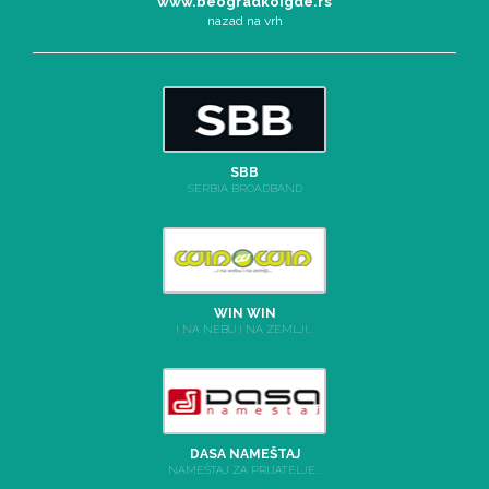
www.beogradkoigde.rs
nazad na vrh
SBB
SERBIA BROADBAND
WIN WIN
I NA NEBU I NA ZEMLJI...
DASA NAMEŠTAJ
NAMEŠTAJ ZA PRIJATELJE...