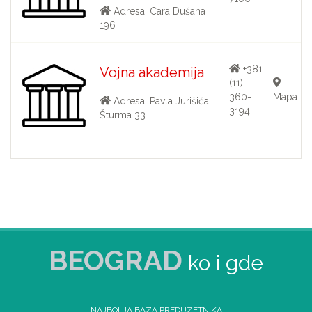
Adresa: Cara Dušana
196
+381
Vojna akademija
(11)
360-
Mapa
Adresa: Pavla Jurišića
3194
Šturma 33
BEOGRAD
ko i gde
NAJBOLJA BAZA PREDUZETNIKA