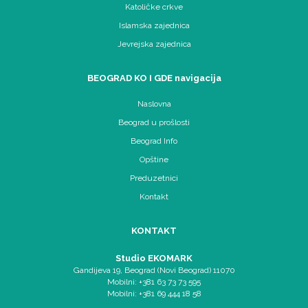
Katoličke crkve
Islamska zajednica
Jevrejska zajednica
BEOGRAD KO I GDE navigacija
Naslovna
Beograd u prošlosti
Beograd Info
Opštine
Preduzetnici
Kontakt
KONTAKT
Studio EKOMARK
Gandijeva 19, Beograd (Novi Beograd) 11070
Mobilni: +381 63 73 73 595
Mobilni: +381 69 444 18 58