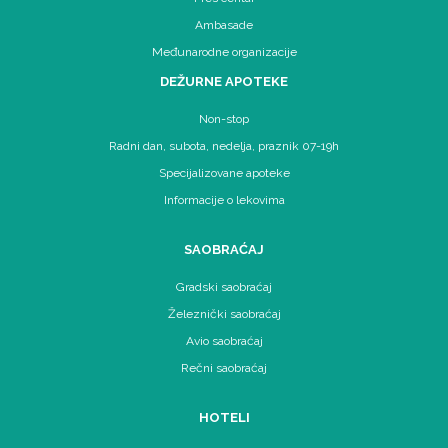
Ambasade
Međunarodne organizacije
DEŽURNE APOTEKE
Non-stop
Radni dan, subota, nedelja, praznik 07-19h
Specijalizovane apoteke
Informacije o lekovima
SAOBRAĆAJ
Gradski saobraćaj
Železnički saobraćaj
Avio saobraćaj
Rečni saobraćaj
HOTELI