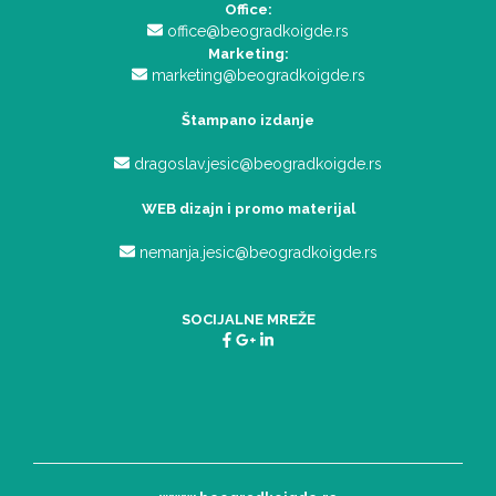
Office:
office@beogradkoigde.rs
Marketing:
marketing@beogradkoigde.rs
Štampano izdanje
dragoslav.jesic@beogradkoigde.rs
WEB dizajn i promo materijal
nemanja.jesic@beogradkoigde.rs
SOCIJALNE MREŽE