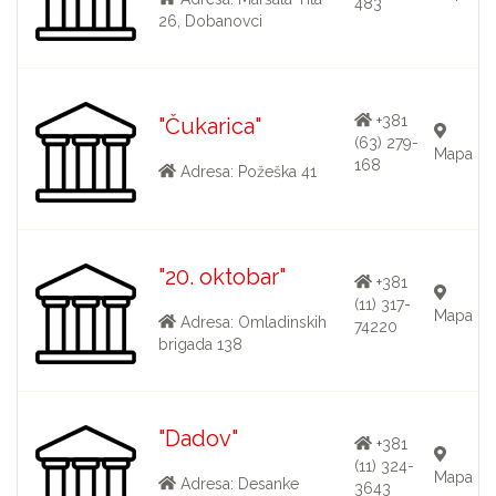
483
26, Dobanovci
+381
"Čukarica"
(63) 279-
Mapa
168
Adresa: Požeška 41
"20. oktobar"
+381
(11) 317-
Mapa
Adresa: Omladinskih
74220
brigada 138
"Dadov"
+381
(11) 324-
Mapa
Adresa: Desanke
3643