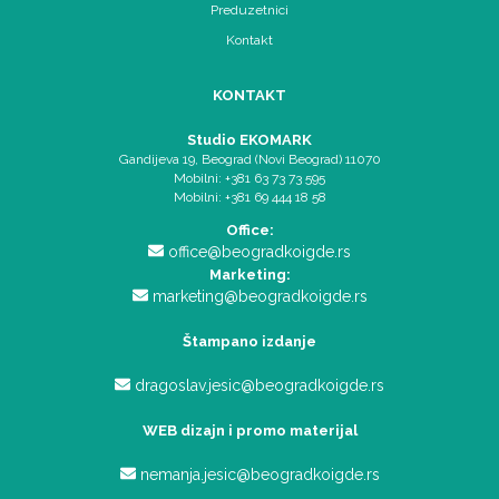
Preduzetnici
Kontakt
KONTAKT
Studio EKOMARK
Gandijeva 19, Beograd (Novi Beograd) 11070
Mobilni: +381 63 73 73 595
Mobilni: +381 69 444 18 58
Office:
office@beogradkoigde.rs
Marketing:
marketing@beogradkoigde.rs
Štampano izdanje
dragoslav.jesic@beogradkoigde.rs
WEB dizajn i promo materijal
nemanja.jesic@beogradkoigde.rs