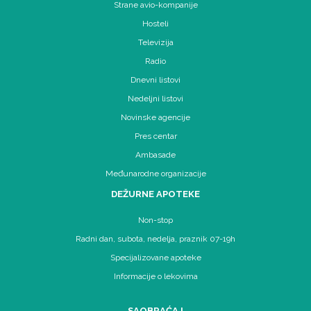
Strane avio-kompanije
Hosteli
Televizija
Radio
Dnevni listovi
Nedeljni listovi
Novinske agencije
Pres centar
Ambasade
Međunarodne organizacije
DEŽURNE APOTEKE
Non-stop
Radni dan, subota, nedelja, praznik 07-19h
Specijalizovane apoteke
Informacije o lekovima
SAOBRAĆAJ