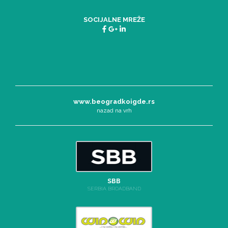
SOCIJALNE MREŽE
www.beogradkoigde.rs
nazad na vrh
SBB
SERBIA BROADBAND