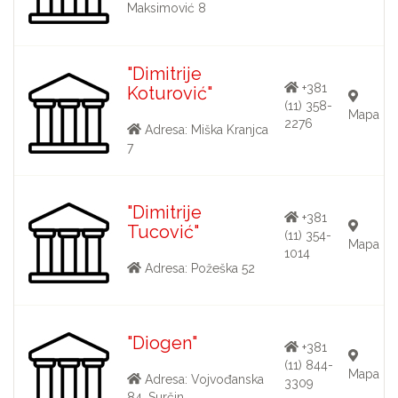
Maksimović 8
"Dimitrije
+381
Koturović"
(11) 358-
Mapa
2276
Adresa: Miška Kranjca
7
"Dimitrije
+381
Tucović"
(11) 354-
Mapa
1014
Adresa: Požeška 52
"Diogen"
+381
(11) 844-
Mapa
Adresa: Vojvođanska
3309
84, Surčin