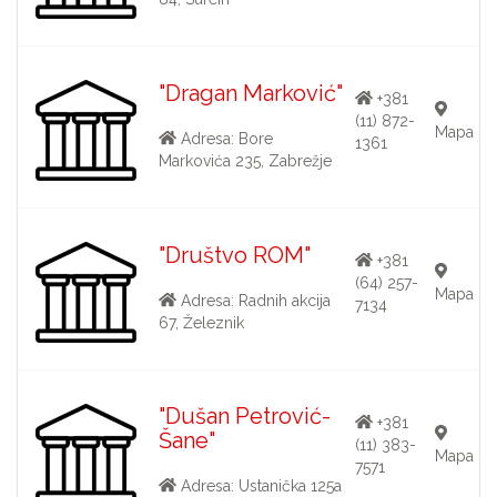
"Dragan Marković"
+381
(11) 872-
Mapa
Adresa: Bore
1361
Markovića 235, Zabrežje
"Društvo ROM"
+381
(64) 257-
Mapa
Adresa: Radnih akcija
7134
67, Železnik
"Dušan Petrović-
+381
Šane"
(11) 383-
Mapa
7571
Adresa: Ustanička 125a