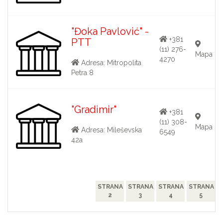
"Đoka Pavlović" -
+381
PTT
(11) 276-
Mapa
4270
Adresa: Mitropolita
Petra 8
"Gradimir"
+381
(11) 308-
Mapa
Adresa: Mileševska
6549
42a
STRANA
STRANA
STRANA
STRANA
2
3
4
5