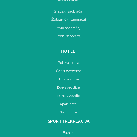
Gradski saobraćaj
Železnički saobraćaj
Avio saobraćaj
Rečni saobraćaj
HOTELI
Pet zvezdica
Četiri zvezdice
Tri zvezdice
Dve zvezdice
Jedna zvezdica
Apart hotel
Garni hotel
SPORT I REKREACIJA
Bazeni