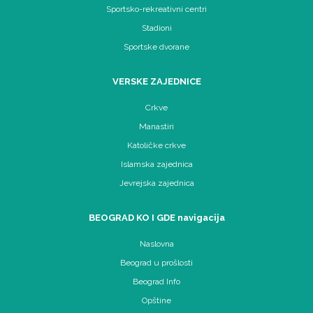
Sportsko-rekreativni centri
Stadioni
Sportske dvorane
VERSKE ZAJEDNICE
Crkve
Manastiri
Katoličke crkve
Islamska zajednica
Jevrejska zajednica
BEOGRAD KO I GDE navigacija
Naslovna
Beograd u prošlosti
Beograd Info
Opštine