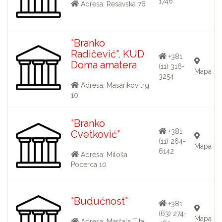
1746
Adresa: Resavska 76
"Branko
Radičević", KUD
+381
Doma amatera
(11) 316-
Mapa
3254
Adresa: Masarikov trg
10
"Branko
+381
Cvetković"
(11) 264-
Mapa
6142
Adresa: Miloša
Pocerca 10
"Budućnost"
+381
(63) 274-
Mapa
Adresa: Maršala Tita