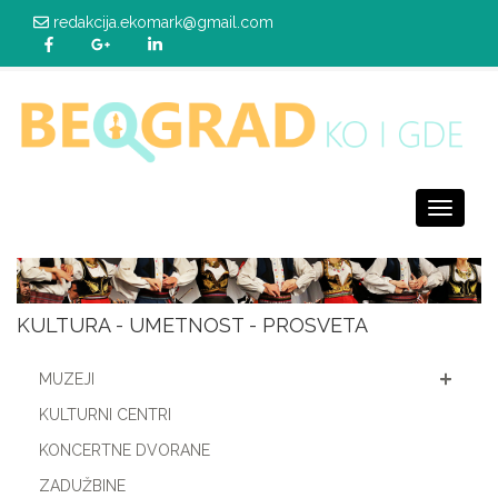
redakcija.ekomark@gmail.com
Toggle
navigati
KULTURA - UMETNOST - PROSVETA
MUZEJI
KULTURNI CENTRI
KONCERTNE DVORANE
ZADUŽBINE