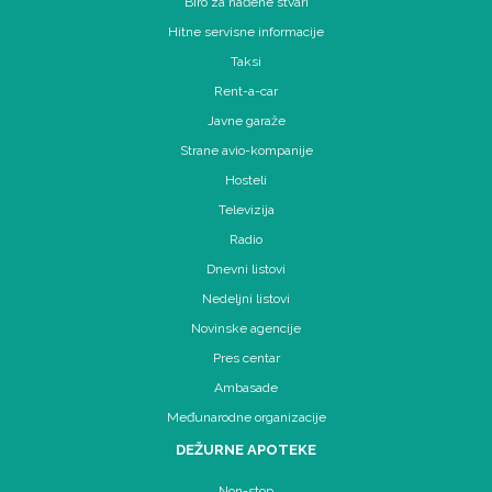
Biro za nađene stvari
Hitne servisne informacije
Taksi
Rent-a-car
Javne garaže
Strane avio-kompanije
Hosteli
Televizija
Radio
Dnevni listovi
Nedeljni listovi
Novinske agencije
Pres centar
Ambasade
Međunarodne organizacije
DEŽURNE APOTEKE
Non-stop