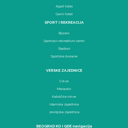
Apart hotel
Garni hotel
SPORT I REKREACIJA
Bazeni
Sportsko-rekreativni centri
Stadioni
Sportske dvorane
VERSKE ZAJEDNICE
Crkve
Manastiri
Katoličke crkve
Islamska zajednica
Jevrejska zajednica
BEOGRAD KO I GDE navigacija