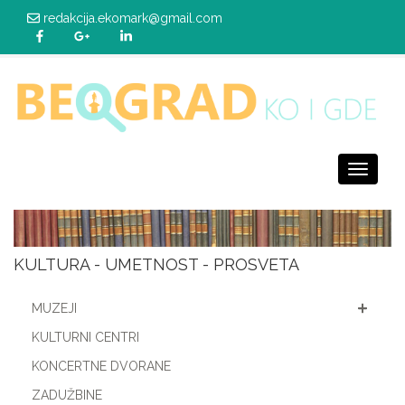
redakcija.ekomark@gmail.com
Toggle
navigati
KULTURA - UMETNOST - PROSVETA
MUZEJI
KULTURNI CENTRI
KONCERTNE DVORANE
ZADUŽBINE