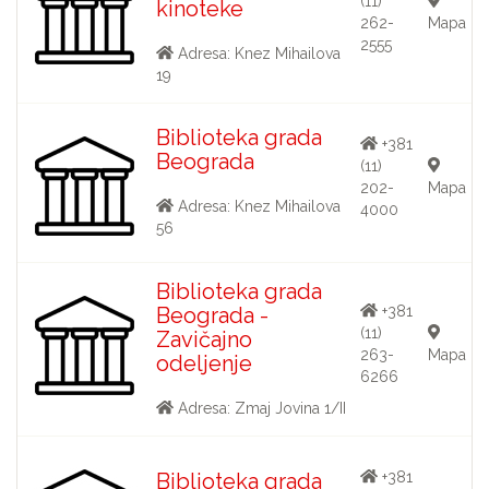
(11)
kinoteke
262-
Mapa
2555
Adresa: Knez Mihailova
19
Biblioteka grada
+381
Beograda
(11)
202-
Mapa
Adresa: Knez Mihailova
4000
56
Biblioteka grada
Beograda -
+381
(11)
Zavičajno
263-
Mapa
odeljenje
6266
Adresa: Zmaj Jovina 1/II
Biblioteka grada
+381