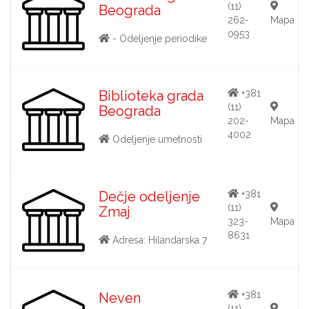
(11)
Beograda
262-
Mapa
0953
- Odeljenje periodike
Biblioteka grada
+381
(11)
Beograda
202-
Mapa
4002
Odeljenje umetnosti
Dečje odeljenje
+381
(11)
Zmaj
323-
Mapa
8631
Adresa: Hilandarska 7
+381
Neven
(11)