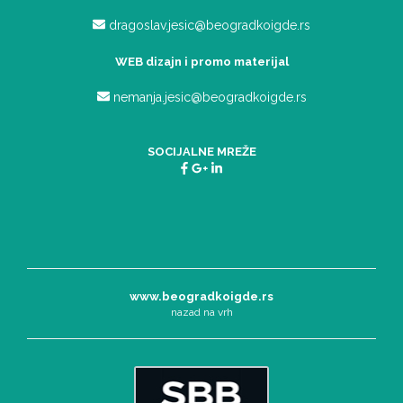
dragoslav.jesic@beogradkoigde.rs
WEB dizajn i promo materijal
nemanja.jesic@beogradkoigde.rs
SOCIJALNE MREŽE
www.beogradkoigde.rs
nazad na vrh