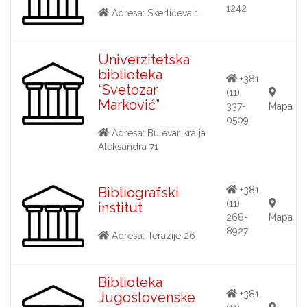
1242
Adresa: Skerlićeva 1
Univerzitetska
biblioteka
+381
“Svetozar
(11)
Marković”
337-
Mapa
0509
Adresa: Bulevar kralja
Aleksandra 71
Bibliografski
+381
(11)
institut
268-
Mapa
8927
Adresa: Terazije 26
Biblioteka
+381
Jugoslovenske