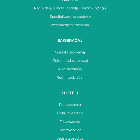
Radni dan, subota, nedelja, praznik 07-19h
Specijalizovane apoteke
Informacije o lekovima
SAOBRAĆAJ
Gradski saobraćaj
Železnički saobraćaj
Avio saobraćaj
Rečni saobraćaj
HOTELI
Pet zvezdica
Četiri zvezdice
Tri zvezdice
Dve zvezdice
Jedna zvezdica