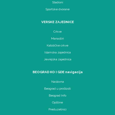
Stadioni
Sportske dvorane
VERSKE ZAJEDNICE
Crkve
Manastiri
Katoličke crkve
Islamska zajednica
Jevrejska zajednica
BEOGRAD KO I GDE navigacija
Naslovna
Beograd u prošlosti
Beograd Info
Opštine
Preduzetnici