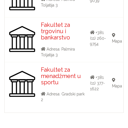
9039
Toljatija 3
Fakultet za
trgovinu i
+381
bankarstvo
(11) 260-
Mapa
9754
Adresa: Palmira
Toljatija 3
Fakultet za
menadžment u
+381
sportu
(11) 377-
Mapa
1622
Adresa: Gradski park
2