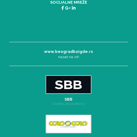
SOCIJALNE MREŽE
www.beogradkoigde.rs
nazad na vrh
SBB
SERBIA BROADBAND