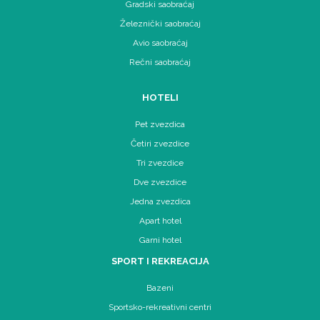
Gradski saobraćaj
Železnički saobraćaj
Avio saobraćaj
Rečni saobraćaj
HOTELI
Pet zvezdica
Četiri zvezdice
Tri zvezdice
Dve zvezdice
Jedna zvezdica
Apart hotel
Garni hotel
SPORT I REKREACIJA
Bazeni
Sportsko-rekreativni centri