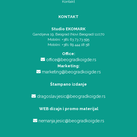
Kontakt
KONTAKT
Studio EKOMARK
Gandijeva 19, Beograd (Novi Beograd) 11070
Mobilni: +381 63 73 73 595
Mobilni: +381 69 444 18 58
Office:
office@beogradkoigde.rs
Marketing:
marketing@beogradkoigde.rs
Štampano izdanje
dragoslav.jesic@beogradkoigde.rs
WEB dizajn i promo materijal
nemanja.jesic@beogradkoigde.rs