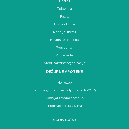
Hosteli
Televizija
Radio
Dnevni listovi
Nedeljni listovi
Novinske agencije
Pres centar
Ambasade
Međunarodne organizacije
DEŽURNE APOTEKE
Non-stop
Radni dan, subota, nedelja, praznik 07-19h
Specijalizovane apoteke
Informacije o lekovima
SAOBRAĆAJ