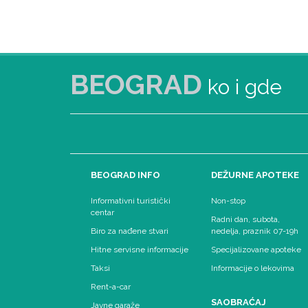
BEOGRAD
ko i gde
BEOGRAD INFO
DEŽURNE APOTEKE
Informativni turistički
Non-stop
centar
Radni dan, subota,
Biro za nađene stvari
nedelja, praznik 07-19h
Hitne servisne informacije
Specijalizovane apoteke
Taksi
Informacije o lekovima
Rent-a-car
SAOBRAĆAJ
Javne garaže