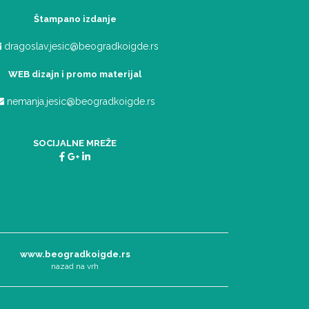
Štampano izdanje
dragoslav.jesic@beogradkoigde.rs
WEB dizajn i promo materijal
nemanja.jesic@beogradkoigde.rs
SOCIJALNE MREŽE
www.beogradkoigde.rs
nazad na vrh