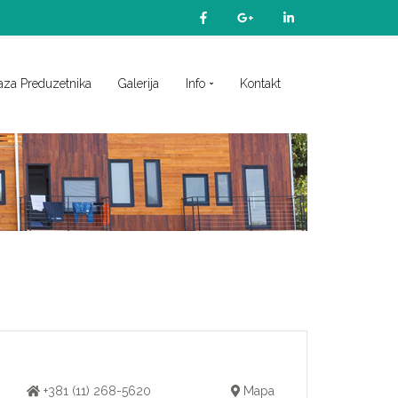
aza Preduzetnika
Galerija
Info
Kontakt
+381 (11) 268-5620
Mapa