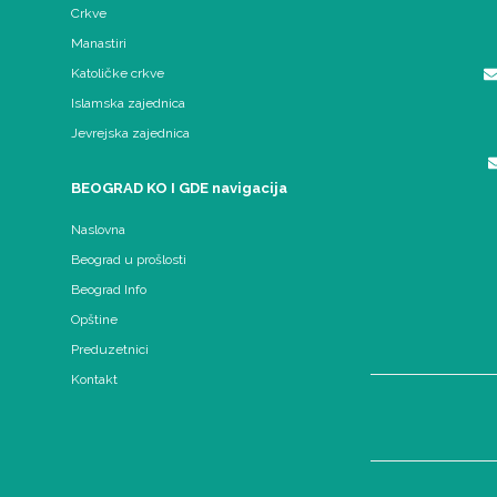
Crkve
Manastiri
Katoličke crkve
Islamska zajednica
Jevrejska zajednica
BEOGRAD KO I GDE navigacija
Naslovna
Beograd u prošlosti
Beograd Info
Opštine
Preduzetnici
Kontakt