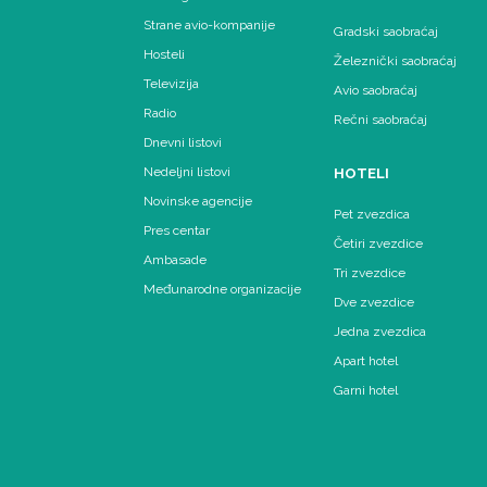
Strane avio-kompanije
Gradski saobraćaj
Hosteli
Železnički saobraćaj
Televizija
Avio saobraćaj
Radio
Rečni saobraćaj
Dnevni listovi
Nedeljni listovi
HOTELI
Novinske agencije
Pet zvezdica
Pres centar
Četiri zvezdice
Ambasade
Tri zvezdice
Međunarodne organizacije
Dve zvezdice
Jedna zvezdica
Apart hotel
Garni hotel