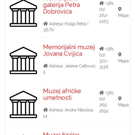
+381
galerija Petra
(11)
Dobrovića
262-
Mapa
2163
Adresa: Kralja Petra I
36/IV
Memorijalni muzej
+381
Jovana Cvijića
(11)
322-
Mapa
Adresa: Jelene Ćetković
3126
5
Muzej afričke
+381
umetnosti
(11)
265-
Mapa
Adresa: Andre Nikolića
1654
14
Muzej fizičke