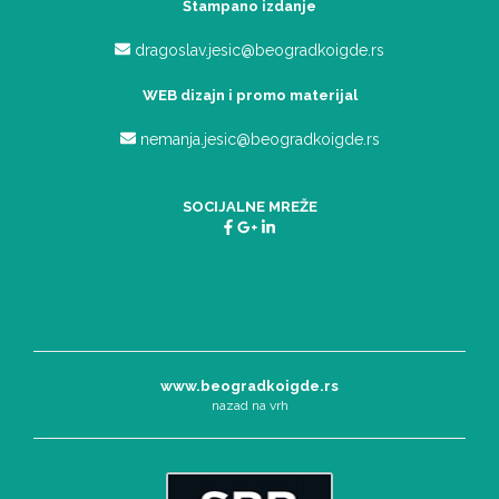
Štampano izdanje
dragoslav.jesic@beogradkoigde.rs
WEB dizajn i promo materijal
nemanja.jesic@beogradkoigde.rs
SOCIJALNE MREŽE
www.beogradkoigde.rs
nazad na vrh