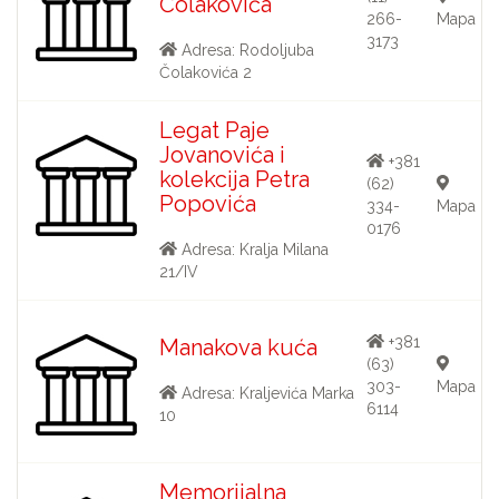
Čolakovića
266-
Mapa
3173
Adresa: Rodoljuba
Čolakovića 2
Legat Paje
Jovanovića i
+381
kolekcija Petra
(62)
Popovića
334-
Mapa
0176
Adresa: Kralja Milana
21/IV
+381
Manakova kuća
(63)
303-
Mapa
Adresa: Kraljevića Marka
6114
10
Memorijalna