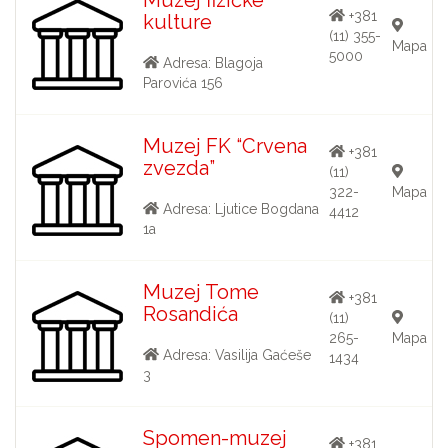
+381
kulture
(11) 355-
Mapa
5000
Adresa: Blagoja
Parovića 156
Muzej FK “Crvena
+381
zvezda”
(11)
322-
Mapa
Adresa: Ljutice Bogdana
4412
1a
Muzej Tome
+381
Rosandića
(11)
265-
Mapa
Adresa: Vasilija Gaćeše
1434
3
Spomen-muzej
+381