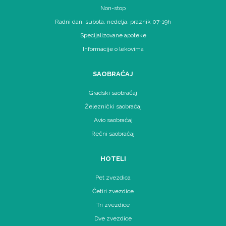
Non-stop
Radni dan, subota, nedelja, praznik 07-19h
Specijalizovane apoteke
Informacije o lekovima
SAOBRAĆAJ
Gradski saobraćaj
Železnički saobraćaj
Avio saobraćaj
Rečni saobraćaj
HOTELI
Pet zvezdica
Četiri zvezdice
Tri zvezdice
Dve zvezdice