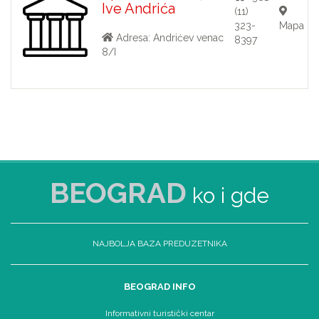
Ive Andrića
(11)
323-
Mapa
Adresa: Andrićev venac
8397
8/I
BEOGRAD
ko i gde
NAJBOLJA BAZA PREDUZETNIKA
BEOGRAD INFO
Informativni turistički centar