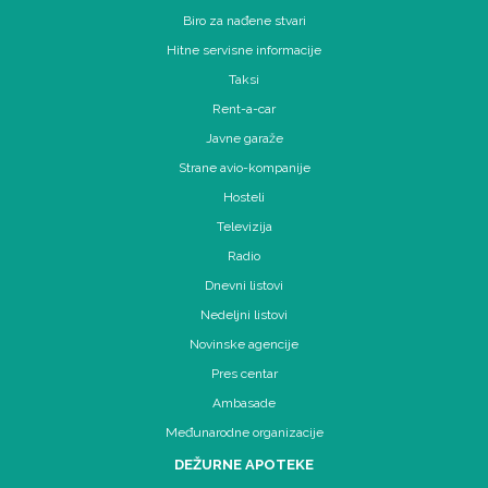
Biro za nađene stvari
Hitne servisne informacije
Taksi
Rent-a-car
Javne garaže
Strane avio-kompanije
Hosteli
Televizija
Radio
Dnevni listovi
Nedeljni listovi
Novinske agencije
Pres centar
Ambasade
Međunarodne organizacije
DEŽURNE APOTEKE