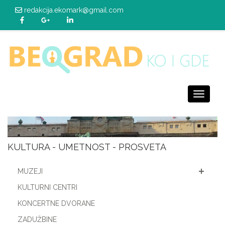
redakcija.ekomark@gmail.com
Toggle
navigati
KULTURA - UMETNOST - PROSVETA
MUZEJI
KULTURNI CENTRI
KONCERTNE DVORANE
ZADUŽBINE