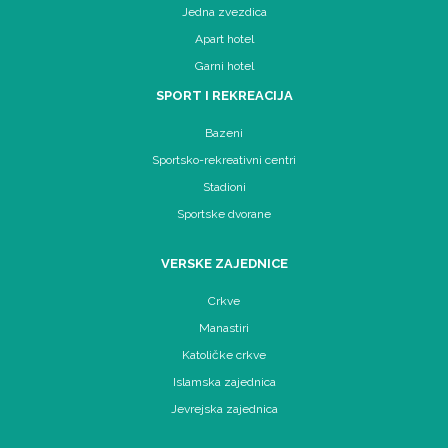
Jedna zvezdica
Apart hotel
Garni hotel
SPORT I REKREACIJA
Bazeni
Sportsko-rekreativni centri
Stadioni
Sportske dvorane
VERSKE ZAJEDNICE
Crkve
Manastiri
Katoličke crkve
Islamska zajednica
Jevrejska zajednica